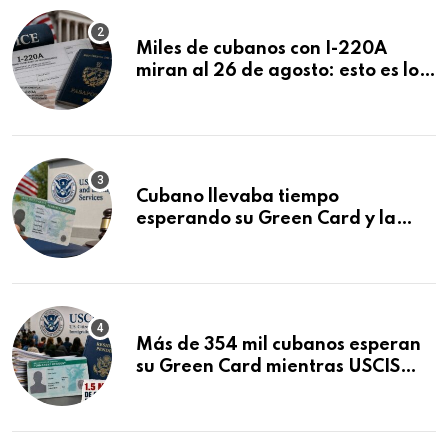
Miles de cubanos con I-220A
miran al 26 de agosto: esto es lo
que podría decidirse en una
audiencia clave
Cubano llevaba tiempo
esperando su Green Card y la
obtuvo en 20 días tras Writ of
Mandamus
Más de 354 mil cubanos esperan
su Green Card mientras USCIS
acumula 1.5 millones de
residencias pendientes