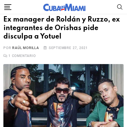
Skip
to
Ex manager de Roldán y Ruzzo, ex
content
integrantes de Orishas pide
disculpa a Yotuel
POR
RAÚL MORILLA
SEPTIEMBRE 27, 2021
1
COMENTARIO