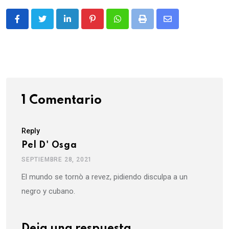
LinkedIn
Pinterest
Whatsapp
Print
Share
via
Email
1 Comentario
Reply
Pel D' Osga
SEPTIEMBRE 28, 2021
El mundo se tornò a revez, pidiendo disculpa a un
negro y cubano.
Deja una respuesta