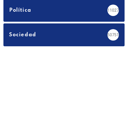
Política
11027
Sociedad
50751