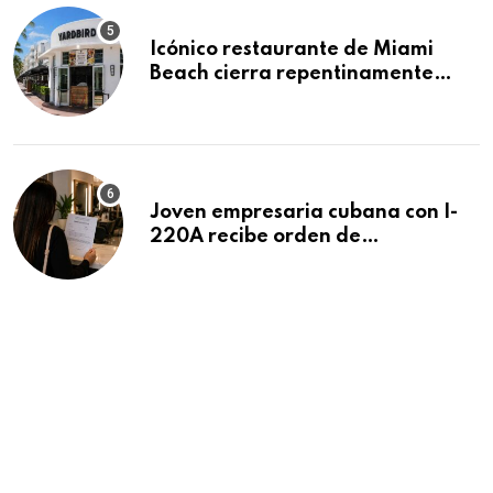
Icónico restaurante de Miami
Beach cierra repentinamente
después de 15 años en South
Beach
Joven empresaria cubana con I-
220A recibe orden de
deportación: “Todavía no me
puedo creer esta noticia”