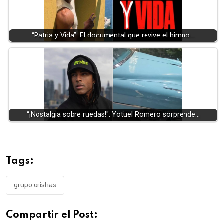
“Patria y Vida”: El documental que revive el himno…
“¡Nostalgia sobre ruedas!": Yotuel Romero sorprende…
Tags:
grupo orishas
Compartir el Post: