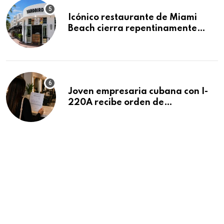
Icónico restaurante de Miami
Beach cierra repentinamente
después de 15 años en South
Beach
Joven empresaria cubana con I-
220A recibe orden de
deportación: “Todavía no me
puedo creer esta noticia”