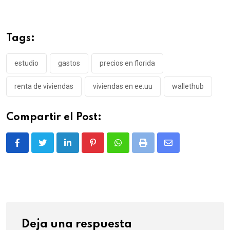
Tags:
estudio
gastos
precios en florida
renta de viviendas
viviendas en ee.uu
wallethub
Compartir el Post:
LinkedIn
Pinterest
Whatsapp
Print
Share
via
Email
Deja una respuesta