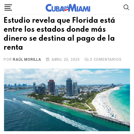
Skip
to
Estudio revela que Florida está
content
entre los estados donde más
dinero se destina al pago de la
renta
POR
RAÚL MORILLA
ABRIL 23, 2025
0
COMENTARIOS