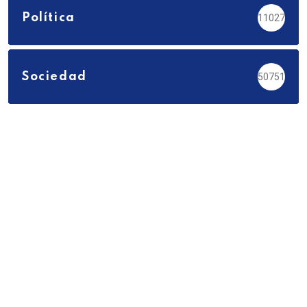
Política
11027
Sociedad
50751