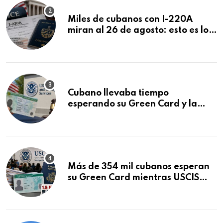
Miles de cubanos con I-220A
miran al 26 de agosto: esto es lo
que podría decidirse en una
audiencia clave
Cubano llevaba tiempo
esperando su Green Card y la
obtuvo en 20 días tras Writ of
Mandamus
Más de 354 mil cubanos esperan
su Green Card mientras USCIS
acumula 1.5 millones de
residencias pendientes