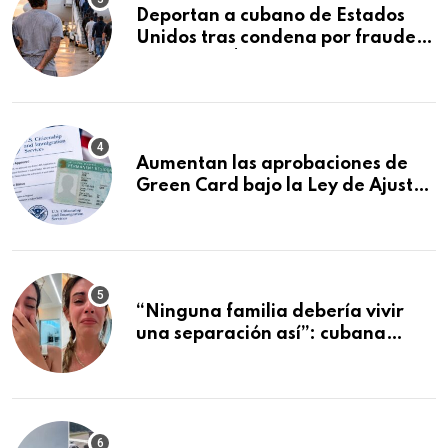
Deportan a cubano de Estados
Unidos tras condena por fraude
de más de $340,000 y robo de
vehículos
Aumentan las aprobaciones de
Green Card bajo la Ley de Ajuste
Cubano.: estos son los casos que
se están moviendo más rápido
“Ninguna familia debería vivir
una separación así”: cubana
deportada se despide de sus tres
hijos tras dos meses juntos en
Cancún