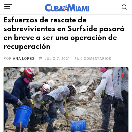
Skip
to
Esfuerzos de rescate de
content
sobrevivientes en Surfside pasará
en breve a ser una operación de
recuperación
POR
ANA LOPES
JULIO 7, 2021
0
COMENTARIOS