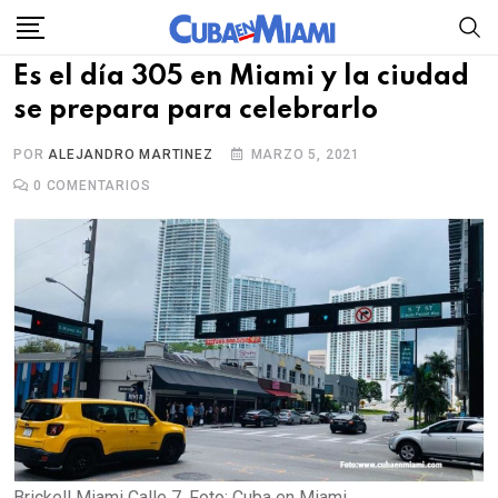
Skip
to
Es el día 305 en Miami y la ciudad
content
se prepara para celebrarlo
POR
ALEJANDRO MARTINEZ
MARZO 5, 2021
0
COMENTARIOS
Brickell Miami Calle 7. Foto: Cuba en Miami