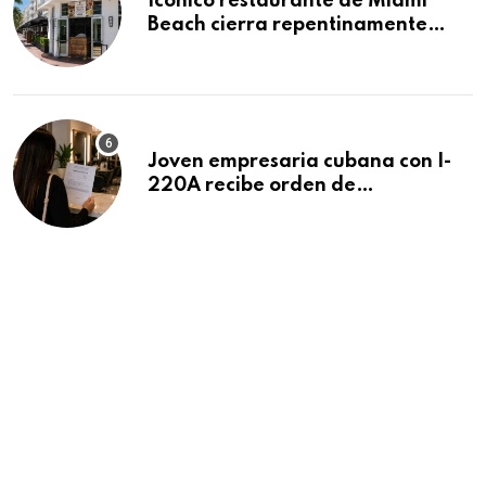
Icónico restaurante de Miami
Beach cierra repentinamente
después de 15 años en South
Beach
Joven empresaria cubana con I-
220A recibe orden de
deportación: “Todavía no me
puedo creer esta noticia”