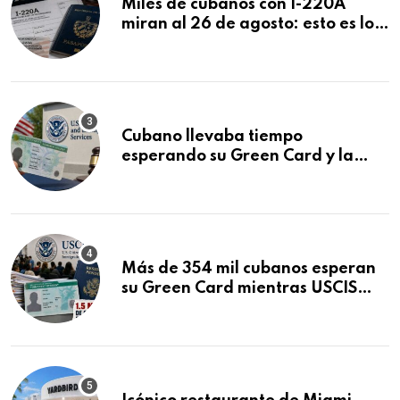
Miles de cubanos con I-220A
miran al 26 de agosto: esto es lo
que podría decidirse en una
audiencia clave
Cubano llevaba tiempo
esperando su Green Card y la
obtuvo en 20 días tras Writ of
Mandamus
Más de 354 mil cubanos esperan
su Green Card mientras USCIS
acumula 1.5 millones de
residencias pendientes