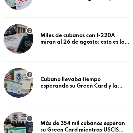
ser negadas sin previo aviso
Miles de cubanos con I-220A
miran al 26 de agosto: esto es lo
que podría decidirse en una
audiencia clave
Cubano llevaba tiempo
esperando su Green Card y la
obtuvo en 20 días tras Writ of
Mandamus
Más de 354 mil cubanos esperan
su Green Card mientras USCIS