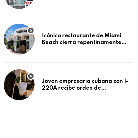
acumula 1.5 millones de
residencias pendientes
Icónico restaurante de Miami
Beach cierra repentinamente
después de 15 años en South
Beach
Joven empresaria cubana con I-
220A recibe orden de
deportación: “Todavía no me
puedo creer esta noticia”