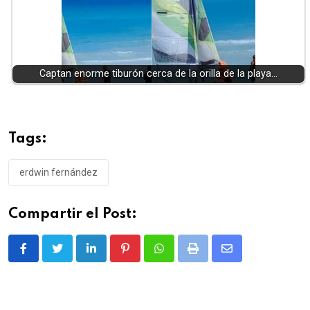
Captan enorme tiburón cerca de la orilla de la playa…
Tags:
erdwin fernández
Compartir el Post:
LinkedIn
Pinterest
Whatsapp
Print
Share
via
Email