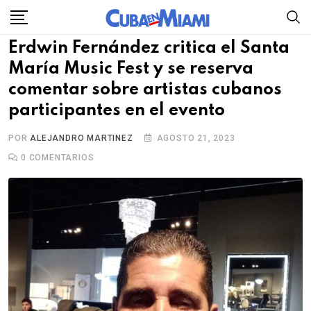
Skip
to
Erdwin Fernández critica el Santa
content
María Music Fest y se reserva
comentar sobre artistas cubanos
participantes en el evento
POR
ALEJANDRO MARTINEZ
AGOSTO 21, 2023
0
COMENTARIOS