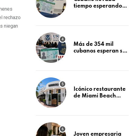
tiempo esperando
ámenes
su Green Card y la
el rechazo
obtuvo en 20 días
es niegan
tras Writ of
Mandamus
Más de 354 mil
cubanos esperan su
Green Card
mientras USCIS
acumula 1.5 millones
de residencias
pendientes
Icónico restaurante
de Miami Beach
cierra
repentinamente
después de 15 años
en South Beach
Joven empresaria