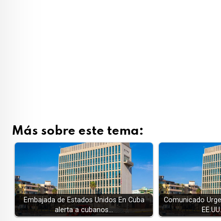
Más sobre este tema:
Embajada de Estados Unidos En Cuba
Comunicado Urgen
alerta a cubanos…
EE.UU