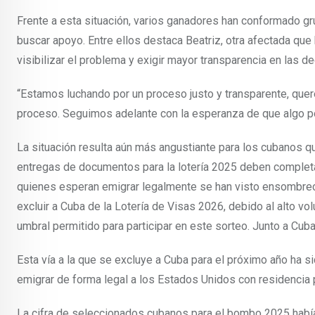
Frente a esta situación, varios ganadores han conformado g
buscar apoyo. Entre ellos destaca Beatriz, otra afectada que
visibilizar el problema y exigir mayor transparencia en las d
“Estamos luchando por un proceso justo y transparente, que
proceso. Seguimos adelante con la esperanza de que algo pos
La situación resulta aún más angustiante para los cubanos qu
entregas de documentos para la lotería 2025 deben complet
quienes esperan emigrar legalmente se han visto ensombrec
excluir a Cuba de la Lotería de Visas 2026, debido al alto v
umbral permitido para participar en este sorteo. Junto a C
Esta vía a la que se excluye a Cuba para el próximo año ha 
emigrar de forma legal a los Estados Unidos con residencia 
La cifra de seleccionados cubanos para el bombo 2025 había