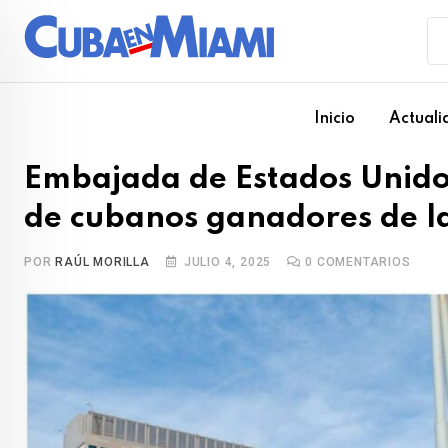
Skip
to
content
Inicio
Actuali
Embajada de Estados Unido
de cubanos ganadores de la
POR
RAÚL MORILLA
JULIO 4, 2025
0
COMENTARIOS