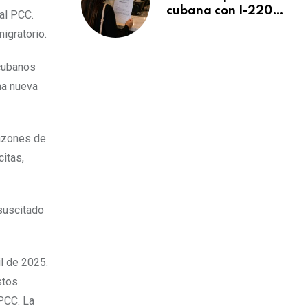
cubana con I-220A
 al PCC.
recibe orden de
igratorio.
deportación:
“Todavía no me
 cubanos
puedo creer esta
na nueva
noticia”
razones de
itas,
 suscitado
il de 2025.
stos
PCC. La