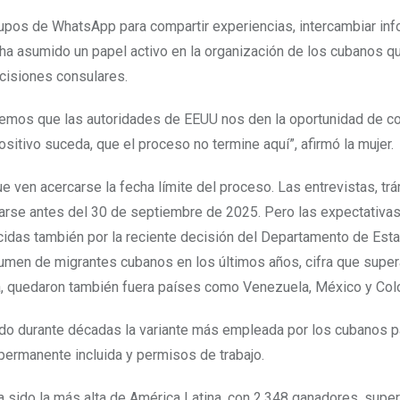
rupos de WhatsApp para compartir experiencias, intercambiar inf
 ha asumido un papel activo en la organización de los cubanos qu
ecisiones consulares.
remos que las autoridades de EEUU nos den la oportunidad de con
itivo suceda, que el proceso no termine aquí”, afirmó la mujer.
e ven acercarse la fecha límite del proceso. Las entrevistas, tr
arse antes del 30 de septiembre de 2025. Pero las expectativa
idas también por la reciente decisión del Departamento de Est
olumen de migrantes cubanos en los últimos años, cifra que super
uba, quedaron también fuera países como Venezuela, México y Col
sido durante décadas la variante más empleada por los cubanos p
permanente incluida y permisos de trabajo.
 sido la más alta de América Latina, con 2.348 ganadores, supe