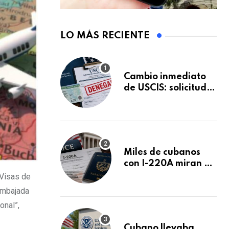
LO MÁS RECIENTE
Cambio inmediato
de USCIS: solicitudes
de inmigración
podrán ser negadas
sin previo aviso
Miles de cubanos
con I-220A miran al
26 de agosto: esto
 Visas de
es lo que podría
Embajada
decidirse en una
onal”,
audiencia clave
Cubano llevaba