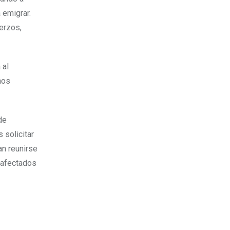
 emigrar.
erzos,
 al
nos
de
 solicitar
an reunirse
 afectados