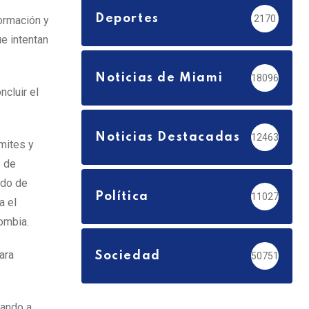
Deportes
2170
ormación y
e intentan
Noticias de Miami
18096
cluir el
Noticias Destacadas
12463
ámites y
s de
ado de
Política
11027
a el
ombia.
ara
Sociedad
50751
rando a