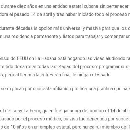
o durante diez años en una entidad estatal cubana sin pertenecer
ora el pasado 14 de abril y tras haber iniciado todo el proceso m
o durante décadas la opción más universal y masiva para que los
con una residencia permanente y listos para trabajar y comenzar u
 cónsul de EEUU en La Habana está negando las visas aludiendo 
mitido desarrollar todas las etapas del proceso: programar sus c
ero al llegar a la entrevista final, le niegan el visado.
se explican por supuesta afiliación política, una práctica que ha
 el de Laisy La Ferro, quien fue ganadora del bombo el 14 de abr
 pasado por el proceso médico, su visa fue denegada por supue
ás de 10 años en un empleo estatal, pero nunca fui miembro del 