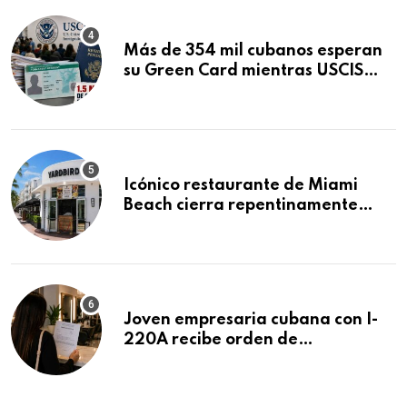
Más de 354 mil cubanos esperan
su Green Card mientras USCIS
acumula 1.5 millones de
residencias pendientes
Icónico restaurante de Miami
Beach cierra repentinamente
después de 15 años en South
Beach
Joven empresaria cubana con I-
220A recibe orden de
deportación: “Todavía no me
puedo creer esta noticia”