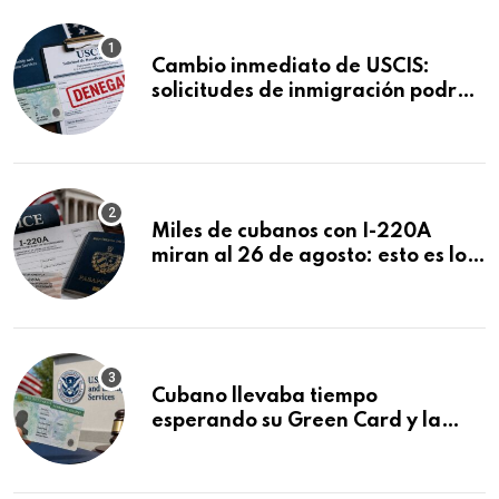
Cambio inmediato de USCIS:
solicitudes de inmigración podrán
ser negadas sin previo aviso
Miles de cubanos con I-220A
miran al 26 de agosto: esto es lo
que podría decidirse en una
audiencia clave
Cubano llevaba tiempo
esperando su Green Card y la
obtuvo en 20 días tras Writ of
Mandamus