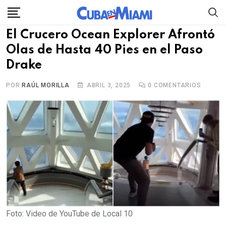
Skip
to
El Crucero Ocean Explorer Afrontó
content
Olas de Hasta 40 Pies en el Paso
Drake
POR
RAÚL MORILLA
ABRIL 3, 2025
0
COMENTARIOS
Foto: Video de YouTube de Local 10