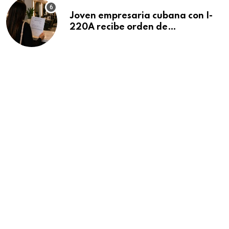
Joven empresaria cubana con I-
220A recibe orden de
deportación: “Todavía no me
puedo creer esta noticia”