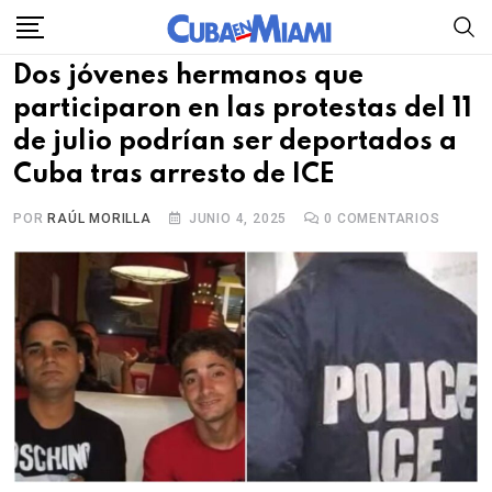
Skip
to
Dos jóvenes hermanos que
content
participaron en las protestas del 11
de julio podrían ser deportados a
Cuba tras arresto de ICE
POR
RAÚL MORILLA
JUNIO 4, 2025
0
COMENTARIOS