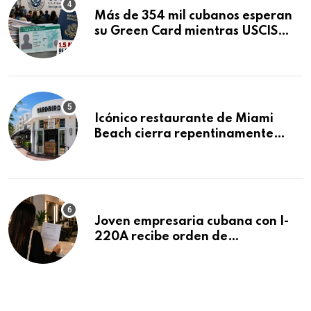
Más de 354 mil cubanos esperan
su Green Card mientras USCIS
acumula 1.5 millones de
residencias pendientes
Icónico restaurante de Miami
Beach cierra repentinamente
después de 15 años en South
Beach
Joven empresaria cubana con I-
220A recibe orden de
deportación: “Todavía no me
puedo creer esta noticia”