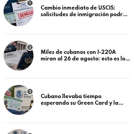
Cambio inmediato de USCIS:
solicitudes de inmigración podrán
ser negadas sin previo aviso
Miles de cubanos con I-220A
miran al 26 de agosto: esto es lo
que podría decidirse en una
audiencia clave
Cubano llevaba tiempo
esperando su Green Card y la
obtuvo en 20 días tras Writ of
Mandamus