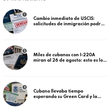
Cambio inmediato de USCIS:
solicitudes de inmigración podrán
ser negadas sin previo aviso
Miles de cubanos con I-220A
miran al 26 de agosto: esto es lo
que podría decidirse en una
audiencia clave
Cubano llevaba tiempo
esperando su Green Card y la
obtuvo en 20 días tras Writ of
Mandamus