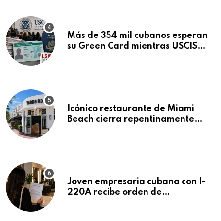
Más de 354 mil cubanos esperan
su Green Card mientras USCIS
acumula 1.5 millones de
residencias pendientes
Icónico restaurante de Miami
Beach cierra repentinamente
después de 15 años en South
Beach
Joven empresaria cubana con I-
220A recibe orden de
deportación: “Todavía no me
puedo creer esta noticia”