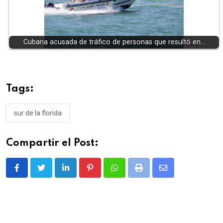
Cubana acusada de tráfico de personas que resultó en…
Tags:
sur de la florida
Compartir el Post:
LinkedIn
Pinterest
Whatsapp
Print
Share
via
Email