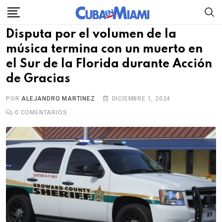
Skip
to
Disputa por el volumen de la
content
música termina con un muerto en
el Sur de la Florida durante Acción
de Gracias
POR
ALEJANDRO MARTINEZ
DICIEMBRE 1, 2024
0
COMENTARIOS