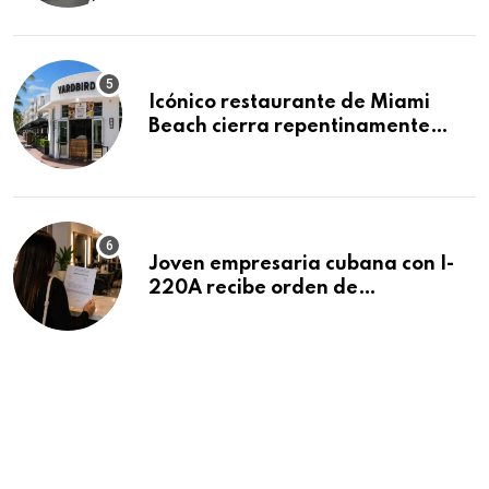
residencias pendientes
Icónico restaurante de Miami
Beach cierra repentinamente
después de 15 años en South
Beach
Joven empresaria cubana con I-
220A recibe orden de
deportación: “Todavía no me
puedo creer esta noticia”