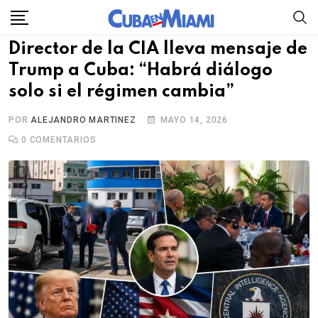
Skip
to
Director de la CIA lleva mensaje de
content
Trump a Cuba: “Habrá diálogo
solo si el régimen cambia”
POR
ALEJANDRO MARTINEZ
MAYO 14, 2026
0
COMENTARIOS