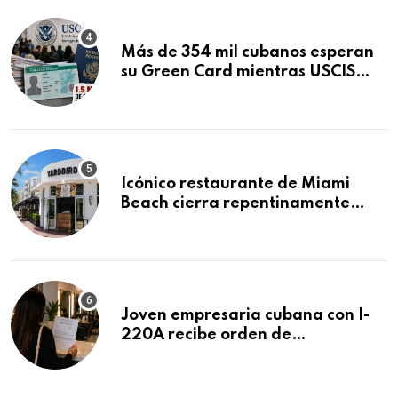
Más de 354 mil cubanos esperan
su Green Card mientras USCIS
acumula 1.5 millones de
residencias pendientes
Icónico restaurante de Miami
Beach cierra repentinamente
después de 15 años en South
Beach
Joven empresaria cubana con I-
220A recibe orden de
deportación: “Todavía no me
puedo creer esta noticia”