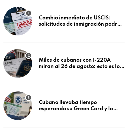
Cambio inmediato de USCIS:
solicitudes de inmigración podrán
ser negadas sin previo aviso
Miles de cubanos con I-220A
miran al 26 de agosto: esto es lo
que podría decidirse en una
audiencia clave
Cubano llevaba tiempo
esperando su Green Card y la
obtuvo en 20 días tras Writ of
Mandamus