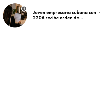
Joven empresaria cubana con I-
220A recibe orden de
deportación: “Todavía no me
puedo creer esta noticia”