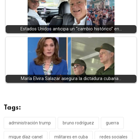
Estados Unidos anticipa un “cambio histórico” en…
María Elvira Salazar asegura la dictadura cubana…
Tags:
administración trump
bruno rodríguez
guerra
migue díaz-canel
militares en cuba
redes sociales