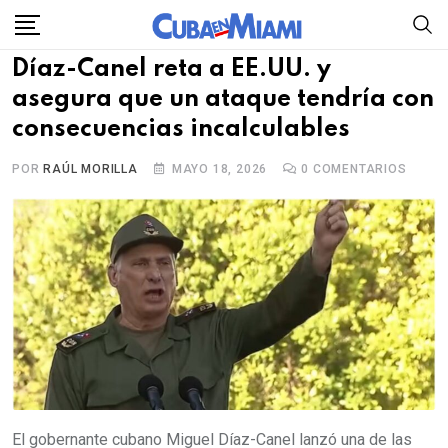
Skip
to
Díaz-Canel reta a EE.UU. y
content
asegura que un ataque tendría con
consecuencias incalculables
POR
RAÚL MORILLA
MAYO 18, 2026
0
COMENTARIOS
El gobernante cubano Miguel Díaz-Canel lanzó una de las