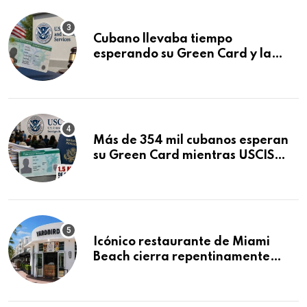
Cubano llevaba tiempo
esperando su Green Card y la
obtuvo en 20 días tras Writ of
Mandamus
Más de 354 mil cubanos esperan
su Green Card mientras USCIS
acumula 1.5 millones de
residencias pendientes
Icónico restaurante de Miami
Beach cierra repentinamente
después de 15 años en South
Beach