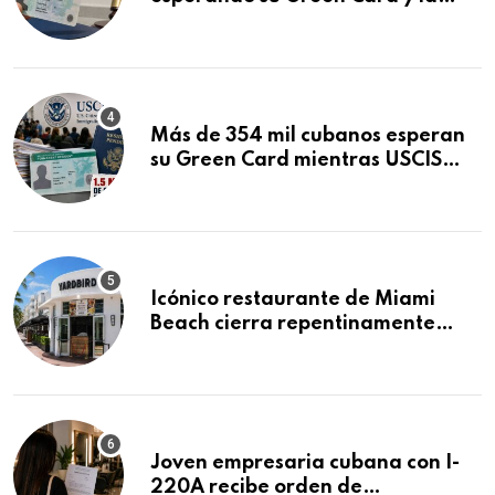
obtuvo en 20 días tras Writ of
Mandamus
Más de 354 mil cubanos esperan
su Green Card mientras USCIS
acumula 1.5 millones de
residencias pendientes
Icónico restaurante de Miami
Beach cierra repentinamente
después de 15 años en South
Beach
Joven empresaria cubana con I-
220A recibe orden de