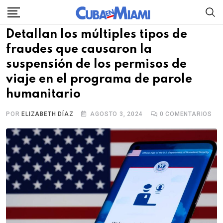
Skip
to
Detallan los múltiples tipos de
content
fraudes que causaron la
suspensión de los permisos de
viaje en el programa de parole
humanitario
POR
ELIZABETH DÍAZ
AGOSTO 3, 2024
0
COMENTARIOS