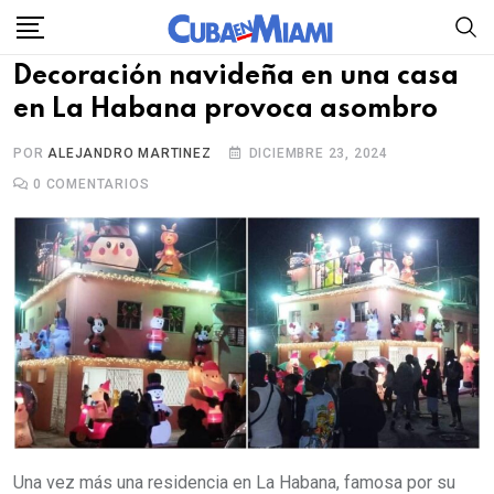
Skip
to
Decoración navideña en una casa
content
en La Habana provoca asombro
POR
ALEJANDRO MARTINEZ
DICIEMBRE 23, 2024
0
COMENTARIOS
Una vez más una residencia en La Habana, famosa por su