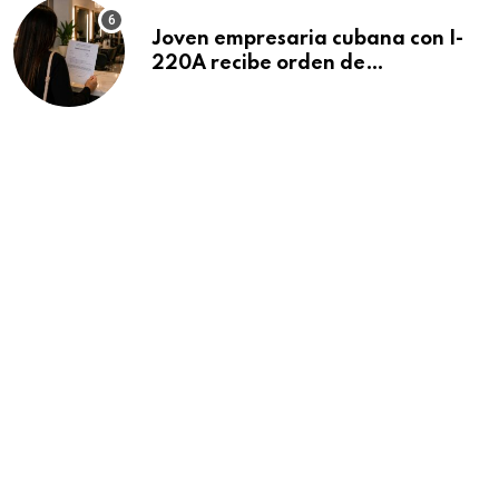
Joven empresaria cubana con I-
220A recibe orden de
deportación: “Todavía no me
puedo creer esta noticia”