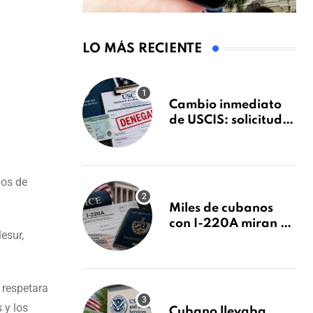
LO MÁS RECIENTE
Cambio inmediato
de USCIS: solicitudes
de inmigración
podrán ser negadas
sin previo aviso
gos de
Miles de cubanos
con I-220A miran al
esur,
26 de agosto: esto es
lo que podría
decidirse en una
audiencia clave
 respetara
 y los
Cubano llevaba