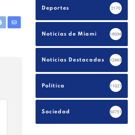
Deportes
2170
app
Print
Share
Noticias de Miami
via
18096
Email
Noticias Destacadas
12463
Política
11027
Sociedad
50751