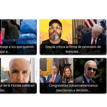
nsaje a los que quieren
Otaola critica la firma de extensión de
ajar a…
licencias…
r de la Florida celebran
Congresistas cubanoamericanos
las…
reaccionan a decisión…