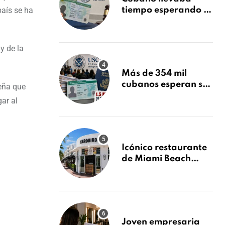
país se ha
tiempo esperando su
Green Card y la
obtuvo en 20 días
tras Writ of
y de la
Mandamus
Más de 354 mil
cubanos esperan su
leña que
Green Card mientras
ar al
USCIS acumula 1.5
millones de
residencias
pendientes
Icónico restaurante
de Miami Beach
cierra
repentinamente
después de 15 años
en South Beach
Joven empresaria