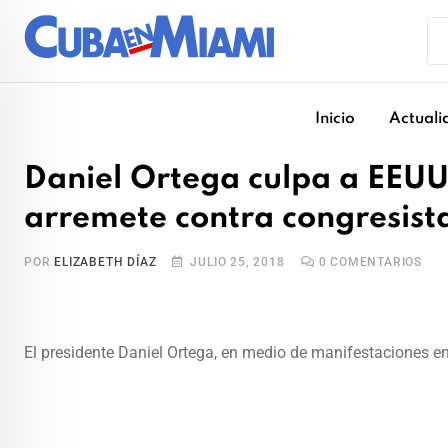
Skip
to
content
Inicio
Actuali
Daniel Ortega culpa a EEUU d
arremete contra congresis
POR
ELIZABETH DÍAZ
JULIO 25, 2018
0
COMENTARIOS
El presidente Daniel Ortega, en medio de manifestaciones en