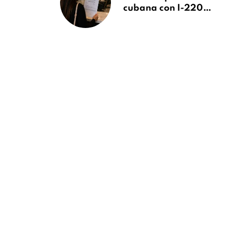
cubana con I-220A
recibe orden de
deportación:
“Todavía no me
puedo creer esta
noticia”