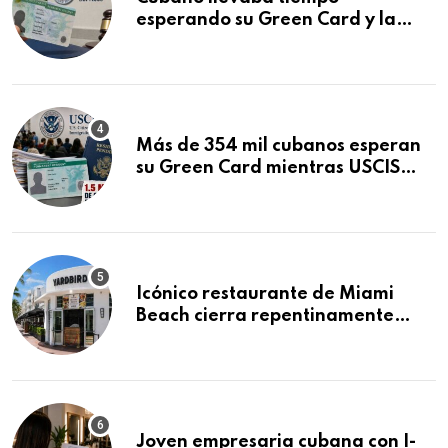
esperando su Green Card y la
obtuvo en 20 días tras Writ of
Mandamus
Más de 354 mil cubanos esperan
su Green Card mientras USCIS
acumula 1.5 millones de
residencias pendientes
Icónico restaurante de Miami
Beach cierra repentinamente
después de 15 años en South
Beach
Joven empresaria cubana con I-