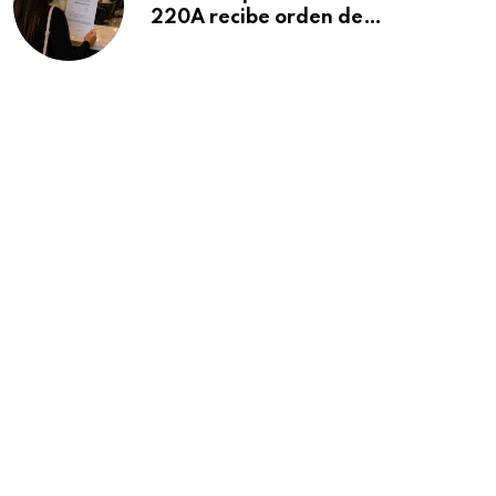
220A recibe orden de
deportación: “Todavía no me
puedo creer esta noticia”