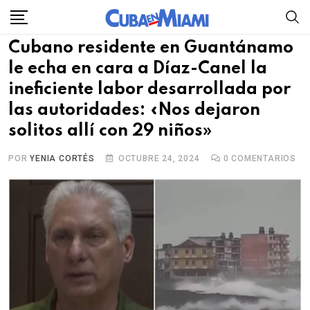
Skip
to
Cubano residente en Guantánamo
content
le echa en cara a Díaz-Canel la
ineficiente labor desarrollada por
las autoridades: «Nos dejaron
solitos allí con 29 niños»
POR
YENIA CORTÉS
OCTUBRE 24, 2024
0
COMENTARIOS