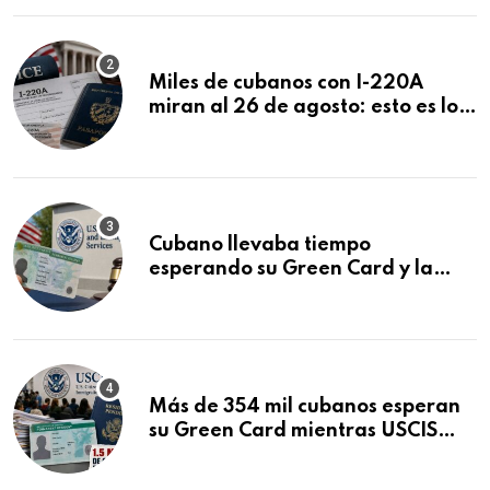
Miles de cubanos con I-220A
miran al 26 de agosto: esto es lo
que podría decidirse en una
audiencia clave
Cubano llevaba tiempo
esperando su Green Card y la
obtuvo en 20 días tras Writ of
Mandamus
Más de 354 mil cubanos esperan
su Green Card mientras USCIS
acumula 1.5 millones de
residencias pendientes