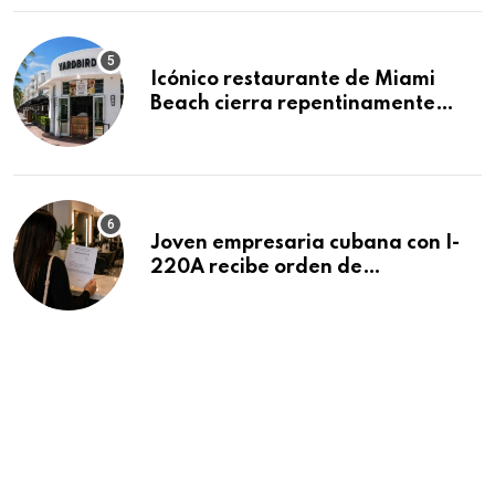
Icónico restaurante de Miami
Beach cierra repentinamente
después de 15 años en South
Beach
Joven empresaria cubana con I-
220A recibe orden de
deportación: “Todavía no me
puedo creer esta noticia”