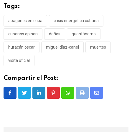
Tags:
apagones en cuba
crisis energética cubana
cubanos opinan
daños
guantánamo
huracán oscar
miguel díaz-canel
muertes
visita oficial
Compartir el Post:
LinkedIn
Pinterest
Whatsapp
Print
Share
via
Email