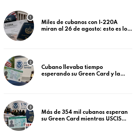
Miles de cubanos con I-220A
miran al 26 de agosto: esto es lo
que podría decidirse en una
audiencia clave
Cubano llevaba tiempo
esperando su Green Card y la
obtuvo en 20 días tras Writ of
Mandamus
Más de 354 mil cubanos esperan
su Green Card mientras USCIS
acumula 1.5 millones de
residencias pendientes