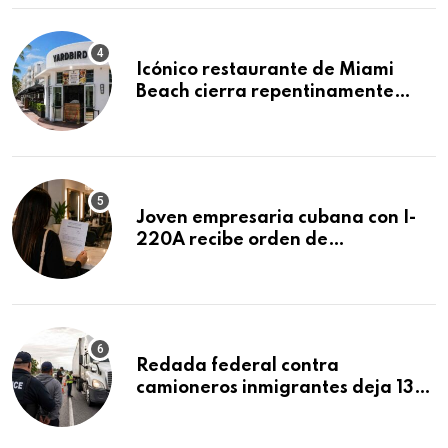
Icónico restaurante de Miami
Beach cierra repentinamente
después de 15 años en South
Beach
Joven empresaria cubana con I-
220A recibe orden de
deportación: “Todavía no me
puedo creer esta noticia”
Redada federal contra
camioneros inmigrantes deja 137
detenidos: ICE intensifica
controles en carreteras de EE.UU.