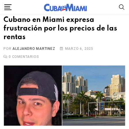
Skip
to
Cubano en Miami expresa
content
frustración por los precios de las
rentas
POR
ALEJANDRO MARTINEZ
MARZO 6, 2025
0
COMENTARIOS