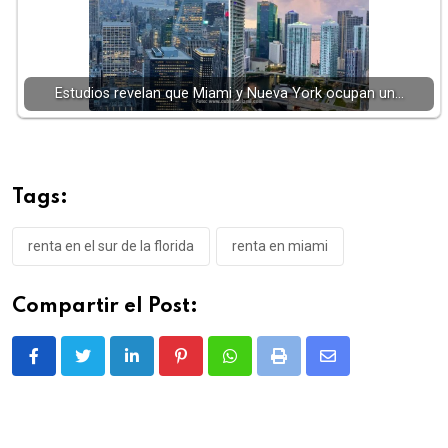
Estudios revelan que Miami y Nueva York ocupan un…
Tags:
renta en el sur de la florida
renta en miami
Compartir el Post:
LinkedIn
Pinterest
Whatsapp
Print
Share
via
Email