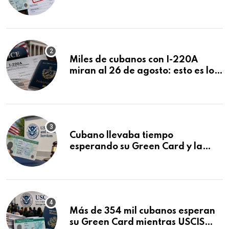
ser negadas sin previo aviso
Miles de cubanos con I-220A
miran al 26 de agosto: esto es lo
que podría decidirse en una
audiencia clave
Cubano llevaba tiempo
esperando su Green Card y la
obtuvo en 20 días tras Writ of
Mandamus
Más de 354 mil cubanos esperan
su Green Card mientras USCIS