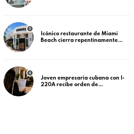
acumula 1.5 millones de
residencias pendientes
Icónico restaurante de Miami
Beach cierra repentinamente
después de 15 años en South
Beach
Joven empresaria cubana con I-
220A recibe orden de
deportación: “Todavía no me
puedo creer esta noticia”