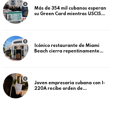
Más de 354 mil cubanos esperan
su Green Card mientras USCIS
acumula 1.5 millones de
residencias pendientes
Icónico restaurante de Miami
Beach cierra repentinamente
después de 15 años en South
Beach
Joven empresaria cubana con I-
220A recibe orden de
deportación: “Todavía no me
puedo creer esta noticia”