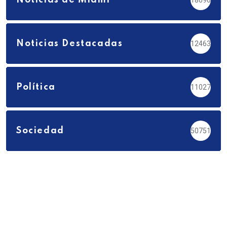
Noticias de Miami
18096
Noticias Destacadas
12463
Política
11027
Sociedad
50751