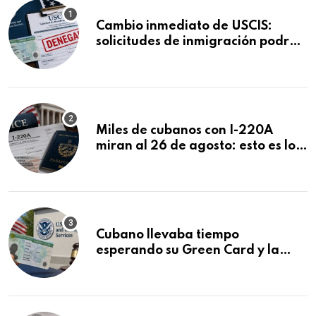
Cambio inmediato de USCIS:
solicitudes de inmigración podrán
ser negadas sin previo aviso
Miles de cubanos con I-220A
miran al 26 de agosto: esto es lo
que podría decidirse en una
audiencia clave
Cubano llevaba tiempo
esperando su Green Card y la
obtuvo en 20 días tras Writ of
Mandamus