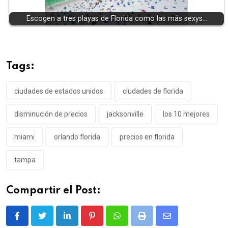
Escogen a tres playas de Florida como las más sexys…
Tags:
ciudades de estados unidos
ciudades de florida
disminución de precios
jacksonville
los 10 mejores
miami
orlando florida
precios en florida
tampa
Compartir el Post:
LinkedIn
Pinterest
Whatsapp
Print
Share