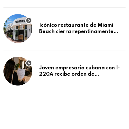
residencias pendientes
Icónico restaurante de Miami
Beach cierra repentinamente
después de 15 años en South
Beach
Joven empresaria cubana con I-
220A recibe orden de
deportación: “Todavía no me
puedo creer esta noticia”