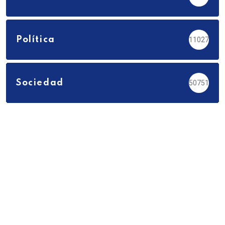
Política
11027
Sociedad
50751