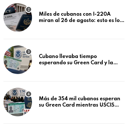
Miles de cubanos con I-220A
miran al 26 de agosto: esto es lo
que podría decidirse en una
audiencia clave
Cubano llevaba tiempo
esperando su Green Card y la
obtuvo en 20 días tras Writ of
Mandamus
Más de 354 mil cubanos esperan
su Green Card mientras USCIS
acumula 1.5 millones de
residencias pendientes