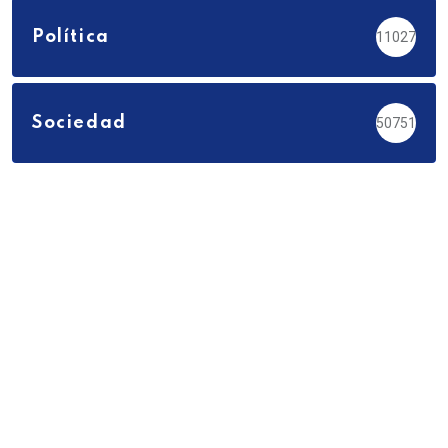
Política
11027
Sociedad
50751