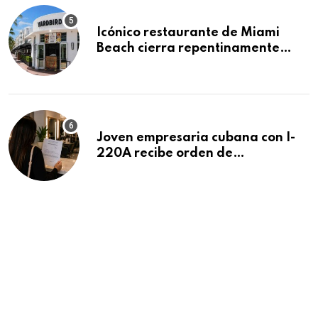
Icónico restaurante de Miami
Beach cierra repentinamente
después de 15 años en South
Beach
Joven empresaria cubana con I-
220A recibe orden de
deportación: “Todavía no me
puedo creer esta noticia”