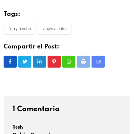
Tags:
ferry a cuba
viajes a cuba
Compartir el Post:
LinkedIn
Pinterest
Whatsapp
Print
Share
via
Email
1 Comentario
Reply