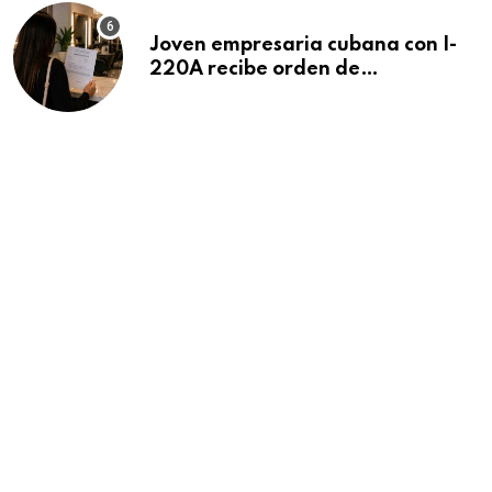
Joven empresaria cubana con I-
220A recibe orden de
deportación: “Todavía no me
puedo creer esta noticia”