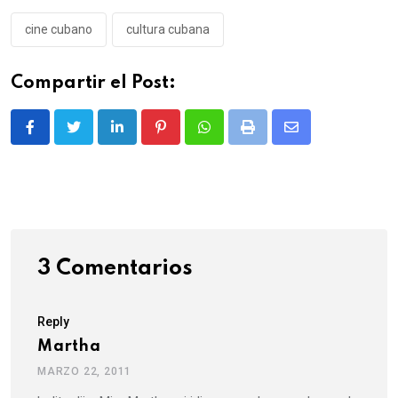
cine cubano
cultura cubana
Compartir el Post:
LinkedIn
Pinterest
Whatsapp
Print
Share
via
Email
3 Comentarios
Reply
Martha
MARZO 22, 2011