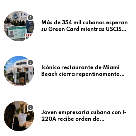
Más de 354 mil cubanos esperan
su Green Card mientras USCIS
acumula 1.5 millones de
residencias pendientes
Icónico restaurante de Miami
Beach cierra repentinamente
después de 15 años en South
Beach
Joven empresaria cubana con I-
220A recibe orden de
deportación: “Todavía no me
puedo creer esta noticia”