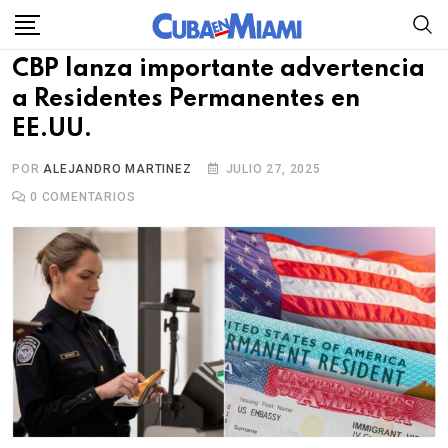
Skip
to
CBP lanza importante advertencia
content
a Residentes Permanentes en
EE.UU.
POR
ALEJANDRO MARTINEZ
JULIO 27, 2025
0
COMENTARIOS