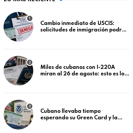
Cambio inmediato de USCIS:
solicitudes de inmigración podrán
ser negadas sin previo aviso
Miles de cubanos con I-220A
miran al 26 de agosto: esto es lo
que podría decidirse en una
audiencia clave
Cubano llevaba tiempo
esperando su Green Card y la
obtuvo en 20 días tras Writ of
Mandamus