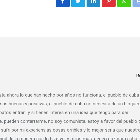
LinkedIn
Pinterest
Whatsa
R
sta ahora lo que han hecho por años no funciona, el pueblo de cuba
sas buenas y positivas, el pueblo de cuba no necesita de un bloqueo
patos entran, y si tienen interes en una idea que tengo para dar
, pueden contartarme, no soy comunista, estoy a favor del pueblo 
sufri por mi experiensias cosas orribles y lo mejor seria que nuestr
igral de la manera que lo hize yo, y otros mas, deceo paz para cuba, 