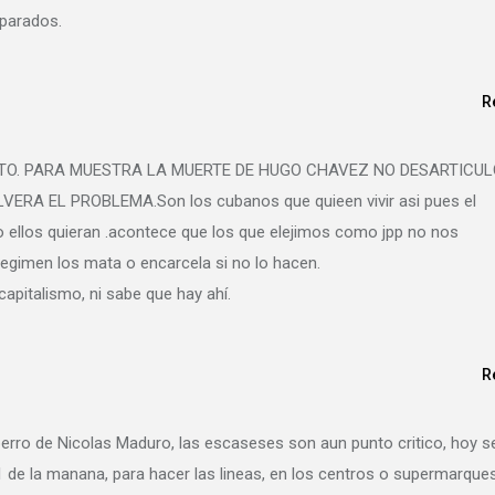
eparados.
R
TO. PARA MUESTRA LA MUERTE DE HUGO CHAVEZ NO DESARTICUL
 EL PROBLEMA.Son los cubanos que quieen vivir asi pues el
ellos quieran .acontece que los que elejimos como jpp no nos
regimen los mata o encarcela si no lo hacen.
capitalismo, ni sabe que hay ahí.
R
perro de Nicolas Maduro, las escaseses son aun punto critico, hoy s
 1 de la manana, para hacer las lineas, en los centros o supermarque