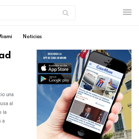
Miami
Noticias
tad
io una
cusa al
 la
s a