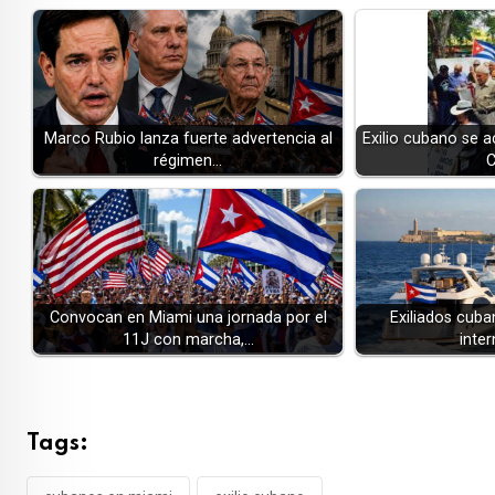
Marco Rubio lanza fuerte advertencia al
Exilio cubano se ac
régimen…
C
Convocan en Miami una jornada por el
Exiliados cuban
11J con marcha,…
inte
Tags: