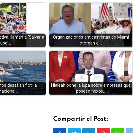
tiva: llaman a ‘Salvar a
Organizaciones anticastristas de Miami
uba’…
otorgan el…
os desafían flotilla
Hialeah pone la lupa sobre empresas que
rnacional…
poseen nexos…
Compartir el Post: