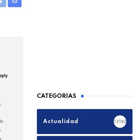
pp
Print
Share
via
Email
eply
CATEGORÍAS
,
de
Actualidad
13182
a
y