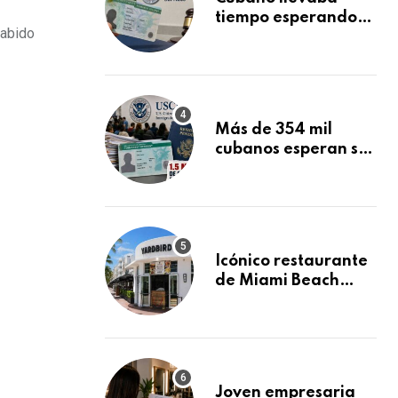
tiempo esperando
habido
su Green Card y la
obtuvo en 20 días
tras Writ of
Mandamus
Más de 354 mil
cubanos esperan su
Green Card
mientras USCIS
acumula 1.5 millones
de residencias
pendientes
Icónico restaurante
de Miami Beach
cierra
repentinamente
después de 15 años
en South Beach
Joven empresaria