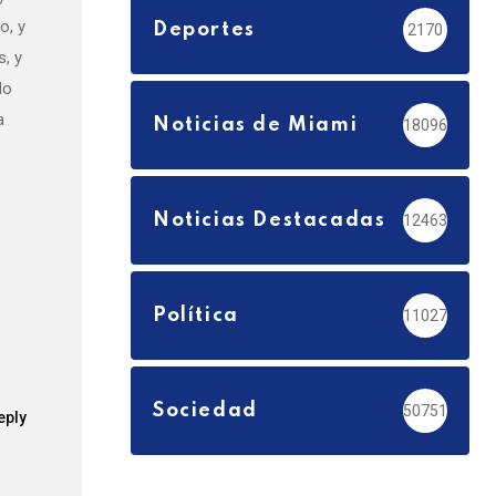
o, y
Deportes
2170
s, y
lo
a
Noticias de Miami
18096
Noticias Destacadas
12463
Política
11027
Sociedad
50751
eply