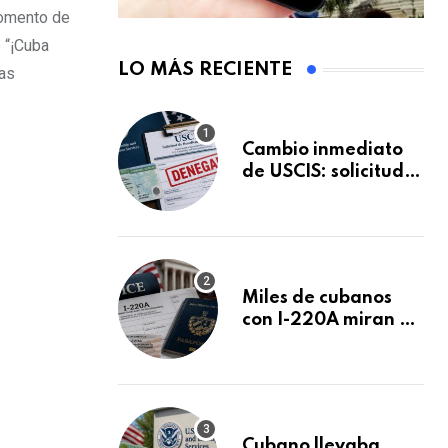
 momento de
 “¡Cuba
LO MÁS RECIENTE
ras
Cambio inmediato
de USCIS: solicitudes
de inmigración
podrán ser negadas
sin previo aviso
Miles de cubanos
con I-220A miran al
26 de agosto: esto
es lo que podría
decidirse en una
audiencia clave
Cubano llevaba