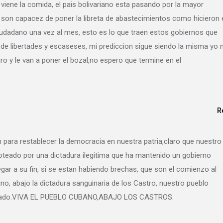
 viene la comida, el pais bolivariano esta pasando por la mayor
son capacez de poner la libreta de abastecimientos como hicieron 
iudadano una vez al mes, esto es lo que traen estos gobiernos que
 de libertades y escaseses, mi prediccion sigue siendo la misma yo 
o y le van a poner el bozal,no espero que termine en el
R
ra restablecer la democracia en nuestra patria,claro que nuestro
isoteado por una dictadura ilegitima que ha mantenido un gobierno
egar a su fin, si se estan habiendo brechas, que son el comienzo al
 abajo la dictadura sanguinaria de los Castro, nuestro pueblo
n negado.VIVA EL PUEBLO CUBANO,ABAJO LOS CASTROS.