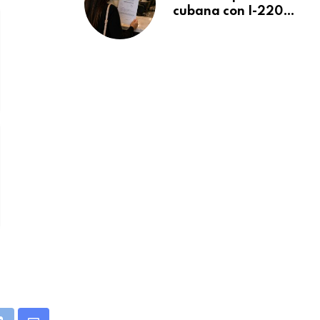
cubana con I-220A
recibe orden de
deportación:
“Todavía no me
puedo creer esta
noticia”