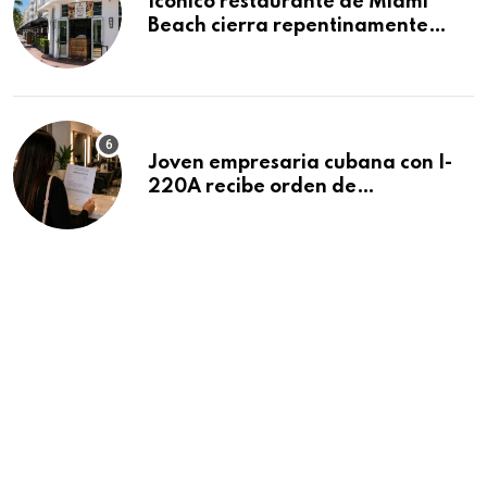
Icónico restaurante de Miami
Beach cierra repentinamente
después de 15 años en South
Beach
Joven empresaria cubana con I-
220A recibe orden de
deportación: “Todavía no me
puedo creer esta noticia”