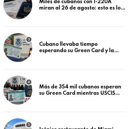
Miles de cubanos con I-220A
miran al 26 de agosto: esto es lo
que podría decidirse en una
audiencia clave
Cubano llevaba tiempo
esperando su Green Card y la
obtuvo en 20 días tras Writ of
Mandamus
Más de 354 mil cubanos esperan
su Green Card mientras USCIS
acumula 1.5 millones de
residencias pendientes