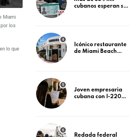
cubanos esperan su
Green Card
de Miami
mientras USCIS
 por los
acumula 1.5 millones
de residencias
pendientes
Icónico restaurante
 en lo que
de Miami Beach
cierra
repentinamente
después de 15 años
en South Beach
Joven empresaria
cubana con I-220A
recibe orden de
deportación:
“Todavía no me
puedo creer esta
noticia”
Redada federal