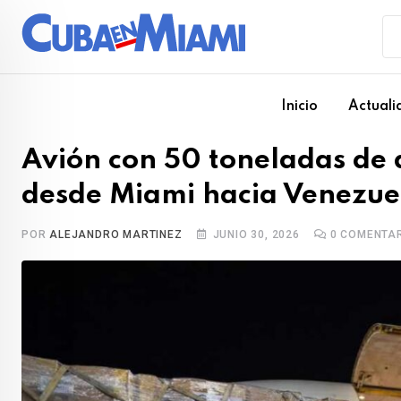
Skip
to
content
Inicio
Actuali
Avión con 50 toneladas de
desde Miami hacia Venezue
POR
ALEJANDRO MARTINEZ
JUNIO 30, 2026
0
COMENTAR