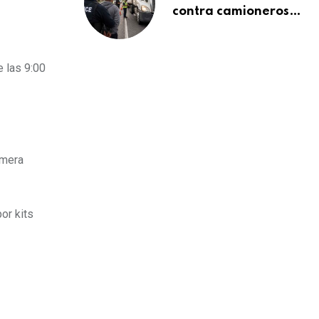
contra camioneros
inmigrantes deja
137 detenidos: ICE
intensifica controles
e las 9:00
en carreteras de
EE.UU.
imera
or kits