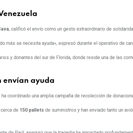
 Venezuela
Cava
, calificó el envío como un gesto extraordinario de solidarida
 más se necesita ayuda», expresó durante el operativo de car
arios y donantes del sur de Florida, donde reside una de las co
n envían ayuda
 ha coordinado una amplia campaña de recolección de donacion
o cerca de
150 pallets
de suministros y han enviado tanto un avi
nte de Paúl, aseguró que la tragedia ha impactado profundament