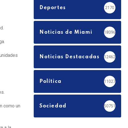
Deportes
2170
d.
Noticias de Miami
18096
ga.
munidades
Noticias Destacadas
12462
Política
11027
es.
ón como un
Sociedad
50751
e a la