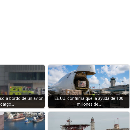
o a bordo de un avión
EE.UU. confirma que la ayuda de 100
 cargo…
millones de…