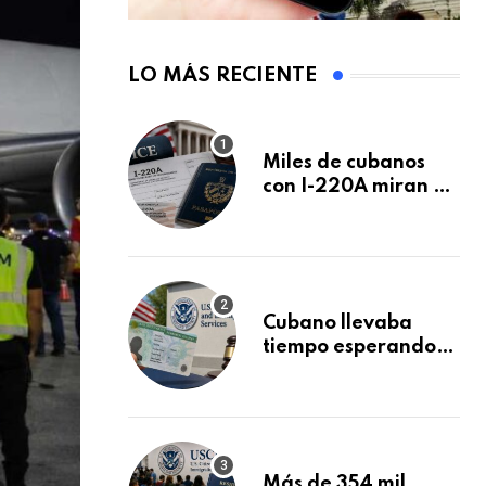
LO MÁS RECIENTE
Miles de cubanos
con I-220A miran al
26 de agosto: esto
es lo que podría
decidirse en una
audiencia clave
Cubano llevaba
tiempo esperando
su Green Card y la
obtuvo en 20 días
tras Writ of
Mandamus
Más de 354 mil