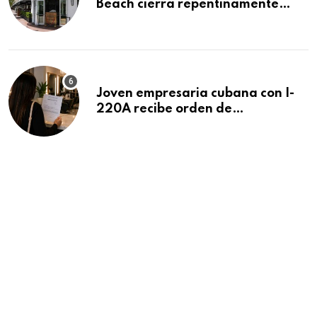
Beach cierra repentinamente
después de 15 años en South
Beach
Joven empresaria cubana con I-
220A recibe orden de
deportación: “Todavía no me
puedo creer esta noticia”