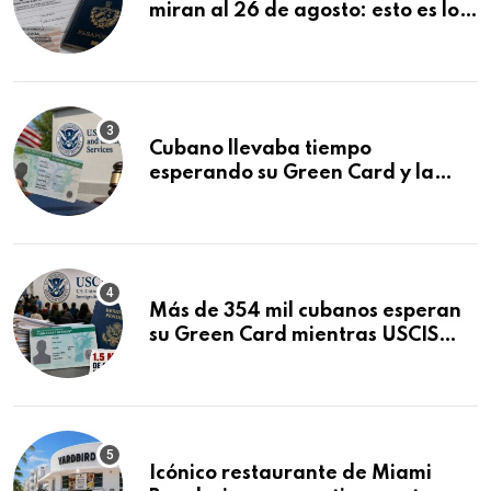
miran al 26 de agosto: esto es lo
que podría decidirse en una
audiencia clave
Cubano llevaba tiempo
esperando su Green Card y la
obtuvo en 20 días tras Writ of
Mandamus
Más de 354 mil cubanos esperan
su Green Card mientras USCIS
acumula 1.5 millones de
residencias pendientes
Icónico restaurante de Miami