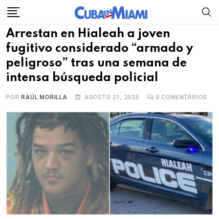
Skip
to
Arrestan en Hialeah a joven
content
fugitivo considerado “armado y
peligroso” tras una semana de
intensa búsqueda policial
POR
RAÚL MORILLA
AGOSTO 21, 2025
0
COMENTARIOS