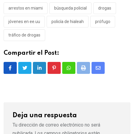
arrestos en miami
búsqueda policial
drogas
jóvenes en ee.uu
policía de hialeah
prófugo
tráfico de drogas
Compartir el Post:
LinkedIn
Pinterest
Whatsapp
Print
Share
via
Email
Deja una respuesta
Tu dirección de correo electrónico no será
publicada.
Los campos obligatorios están