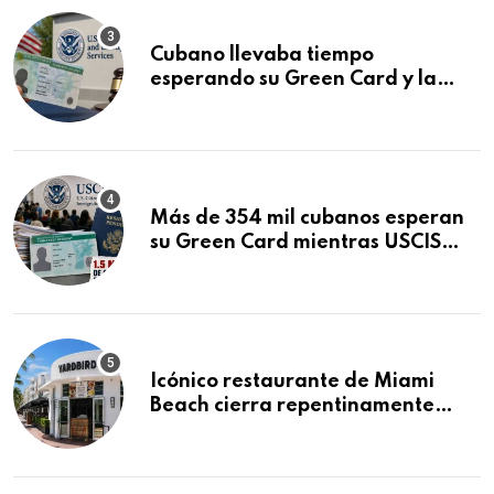
Cubano llevaba tiempo
esperando su Green Card y la
obtuvo en 20 días tras Writ of
Mandamus
Más de 354 mil cubanos esperan
su Green Card mientras USCIS
acumula 1.5 millones de
residencias pendientes
Icónico restaurante de Miami
Beach cierra repentinamente
después de 15 años en South
Beach