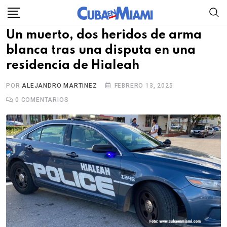
Skip
to
Un muerto, dos heridos de arma
content
blanca tras una disputa en una
residencia de Hialeah
POR
ALEJANDRO MARTINEZ
FEBRERO 13, 2025
0
COMENTARIOS