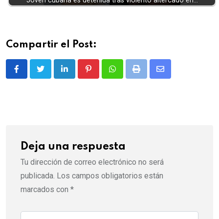
Joven cubana es detenida tras violento altercado en…
Compartir el Post:
LinkedIn
Pinterest
Whatsapp
Print
Share
via
Email
Deja una respuesta
Tu dirección de correo electrónico no será
publicada.
Los campos obligatorios están
marcados con
*