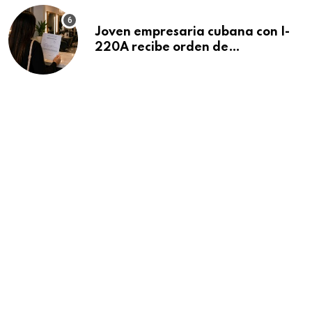
Joven empresaria cubana con I-
220A recibe orden de
deportación: “Todavía no me
puedo creer esta noticia”