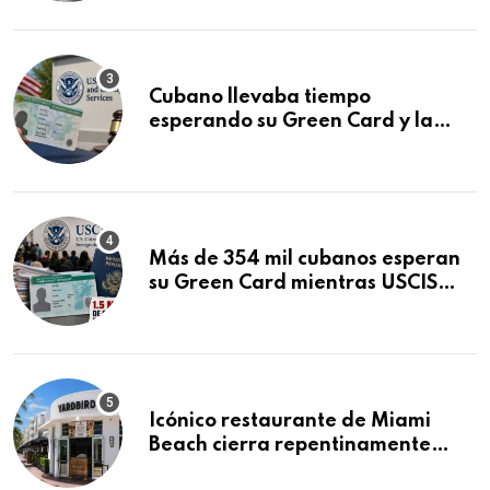
audiencia clave
Cubano llevaba tiempo
esperando su Green Card y la
obtuvo en 20 días tras Writ of
Mandamus
Más de 354 mil cubanos esperan
su Green Card mientras USCIS
acumula 1.5 millones de
residencias pendientes
Icónico restaurante de Miami
Beach cierra repentinamente
después de 15 años en South