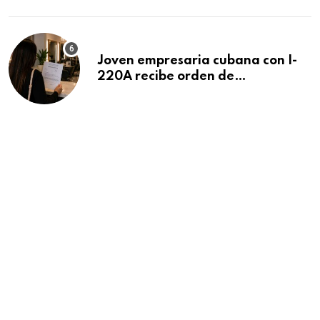
Beach
Joven empresaria cubana con I-
220A recibe orden de
deportación: “Todavía no me
puedo creer esta noticia”