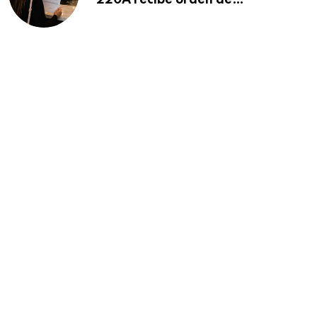
220A recibe orden de
deportación: “Todavía no me
puedo creer esta noticia”