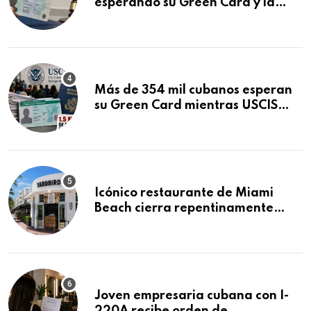
esperando su Green Card y la
obtuvo en 20 días tras Writ of
Mandamus
Más de 354 mil cubanos esperan
su Green Card mientras USCIS
acumula 1.5 millones de
residencias pendientes
Icónico restaurante de Miami
Beach cierra repentinamente
después de 15 años en South
Beach
Joven empresaria cubana con I-