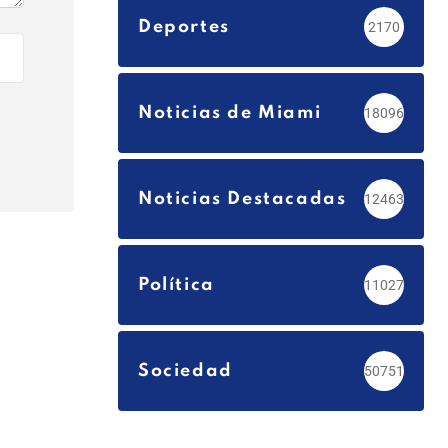
Deportes
2170
Noticias de Miami
18096
Noticias Destacadas
12463
Política
11027
Sociedad
50751