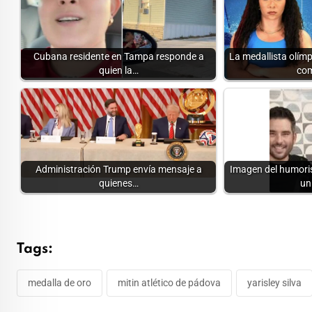
Cubana residente en Tampa responde a
La medallista olím
quien la…
com
Administración Trump envía mensaje a
Imagen del humoris
quienes…
un
Tags:
medalla de oro
mitin atlético de pádova
yarisley silva