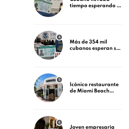
tiempo esperando su
Green Card y la
obtuvo en 20 días
tras Writ of
Mandamus
Más de 354 mil
cubanos esperan su
Green Card mientras
USCIS acumula 1.5
millones de
residencias
pendientes
Icónico restaurante
de Miami Beach
cierra
repentinamente
después de 15 años
en South Beach
Joven empresaria