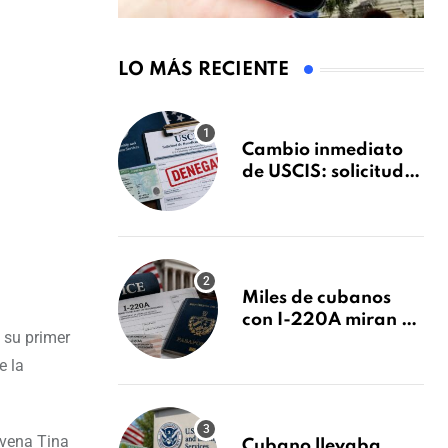
LO MÁS RECIENTE
Cambio inmediato
de USCIS: solicitudes
de inmigración
podrán ser negadas
sin previo aviso
Miles de cubanos
con I-220A miran al
 su primer
26 de agosto: esto es
lo que podría
e la
decidirse en una
audiencia clave
ovena Tina
Cubano llevaba