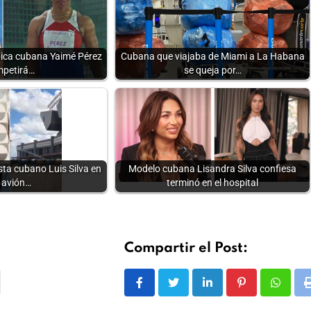
pica cubana Yaimé Pérez
Cubana que viajaba de Miami a La Habana
petirá…
se queja por…
ta cubano Luis Silva en
Modelo cubana Lisandra Silva confiesa
 avión…
terminó en el hospital
Compartir el Post:
LinkedIn
Pinterest
Whats