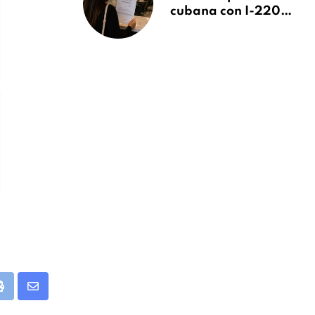
cubana con I-220A
recibe orden de
deportación:
“Todavía no me
puedo creer esta
noticia”
app
Print
Share
via