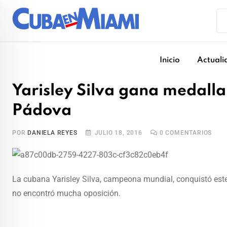
Skip
to
content
Inicio
Actuali
Yarisley Silva gana medalla 
Pádova
POR
DANIELA REYES
JULIO 18, 2016
0
COMENTARIOS
La cubana Yarisley Silva, campeona mundial, conquistó este 
no encontró mucha oposición.