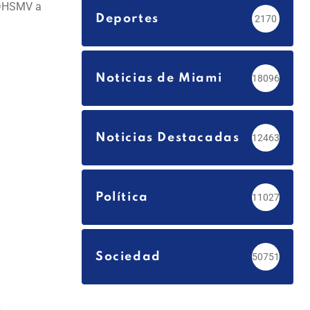
l DHSMV a
Deportes
2170
Noticias de Miami
18096
Noticias Destacadas
12463
Política
11027
Sociedad
50751