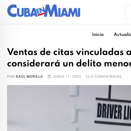
Skip
to
content
Inicio
Actuali
Ventas de citas vinculadas a
considerará un delito men
POR
RAÚL MORILLA
JUNIO 11, 2025
0
COMENTARIOS