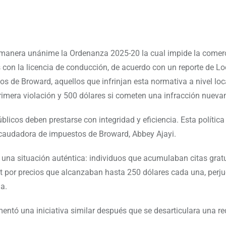
 manera unánime la Ordenanza 2025-20 la cual impide la comerc
s con la licencia de conducción, de acuerdo con un reporte de Lo
 de Broward, aquellos que infrinjan esta normativa a nivel loc
rimera violación y 500 dólares si cometen una infracción nueva
úblicos deben prestarse con integridad y eficiencia. Esta polític
ecaudadora de impuestos de Broward, Abbey Ajayi.
 una situación auténtica: individuos que acumulaban citas grat
et por precios que alcanzaban hasta 250 dólares cada una, perj
a.
entó una iniciativa similar después que se desarticulara una re