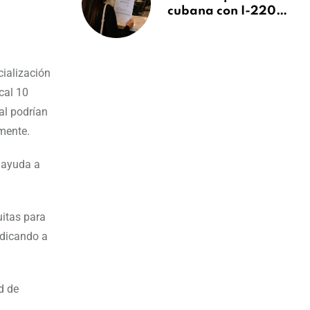
cubana con I-220A
recibe orden de
deportación:
“Todavía no me
puedo creer esta
ialización
noticia”
cal 10
al podrían
mente.
a ayuda a
uitas para
udicando a
d de