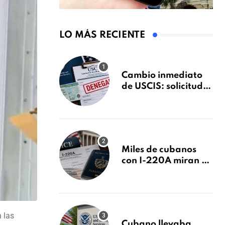
LO MÁS RECIENTE
Cambio inmediato
de USCIS: solicitudes
de inmigración
podrán ser negadas
sin previo aviso
Miles de cubanos
con I-220A miran al
26 de agosto: esto es
lo que podría
decidirse en una
audiencia clave
n las
Cubano llevaba