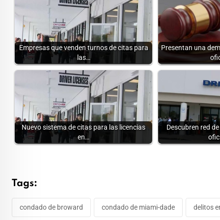
Empresas que venden turnos de citas para
Presentan una dem
las…
ofi
Nuevo sistema de citas para las licencias
Descubren red de 
en…
ofi
Tags:
condado de broward
condado de miami-dade
delitos 