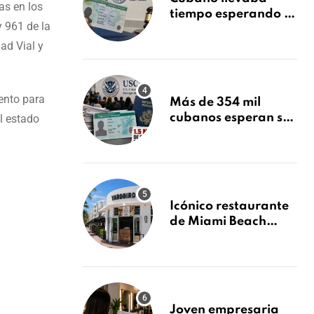
as en los
tiempo esperando su
 961 de la
Green Card y la
obtuvo en 20 días
ad Vial y
tras Writ of
Mandamus
iento para
Más de 354 mil
cubanos esperan su
l estado
Green Card mientras
USCIS acumula 1.5
millones de
residencias
pendientes
Icónico restaurante
de Miami Beach
cierra
repentinamente
después de 15 años
en South Beach
Joven empresaria