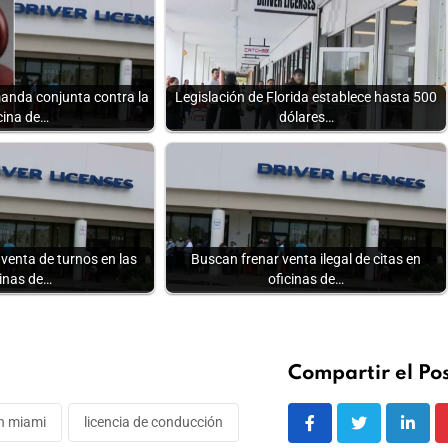
anda conjunta contra la
Legislación de Florida establece hasta 500
cina de…
dólares…
venta de turnos en las
Buscan frenar venta ilegal de citas en
cinas de…
oficinas de…
Compartir el Pos
en miami
licencia de conducción
Linke