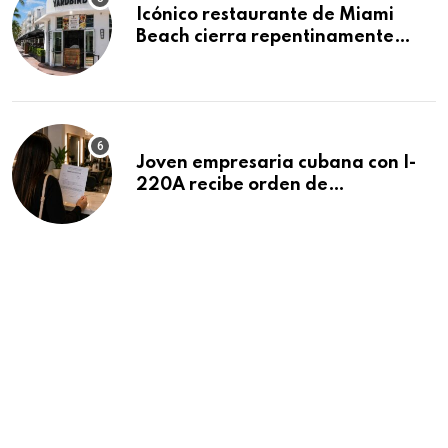
Icónico restaurante de Miami
Beach cierra repentinamente
después de 15 años en South
Beach
Joven empresaria cubana con I-
220A recibe orden de
deportación: “Todavía no me
puedo creer esta noticia”