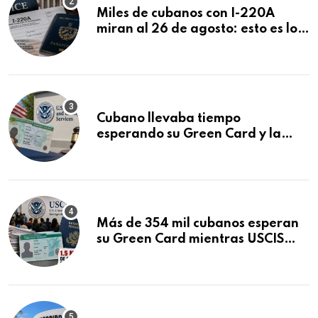
Miles de cubanos con I-220A
miran al 26 de agosto: esto es lo
que podría decidirse en una
audiencia clave
Cubano llevaba tiempo
esperando su Green Card y la
obtuvo en 20 días tras Writ of
Mandamus
Más de 354 mil cubanos esperan
su Green Card mientras USCIS
acumula 1.5 millones de
residencias pendientes