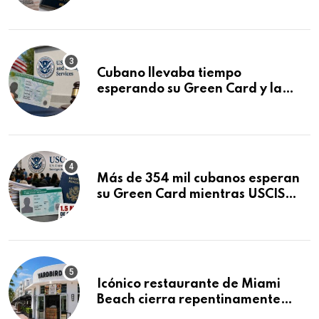
audiencia clave
Cubano llevaba tiempo
esperando su Green Card y la
obtuvo en 20 días tras Writ of
Mandamus
Más de 354 mil cubanos esperan
su Green Card mientras USCIS
acumula 1.5 millones de
residencias pendientes
Icónico restaurante de Miami
Beach cierra repentinamente
después de 15 años en South