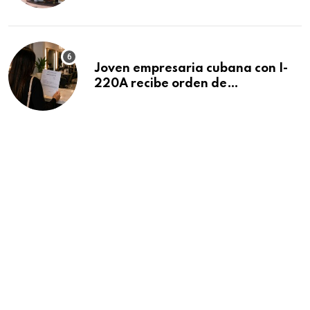
Beach
Joven empresaria cubana con I-
220A recibe orden de
deportación: “Todavía no me
puedo creer esta noticia”