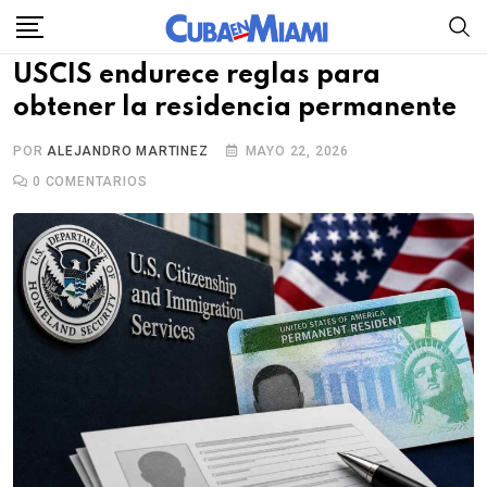
Skip
to
USCIS endurece reglas para
content
obtener la residencia permanente
POR
ALEJANDRO MARTINEZ
MAYO 22, 2026
0
COMENTARIOS