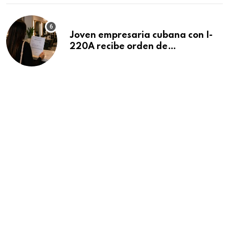
Joven empresaria cubana con I-
220A recibe orden de
deportación: “Todavía no me
puedo creer esta noticia”