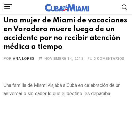
Skip
to
Una mujer de Miami de vacaciones
content
en Varadero muere luego de un
accidente por no recibir atención
médica a tiempo
POR
ANA LOPES
NOVIEMBRE 14, 2018
0
COMENTARIOS
Una familia de Miami viajaba a Cuba en celebración de un
aniversario sin saber lo que el destino les deparaba.