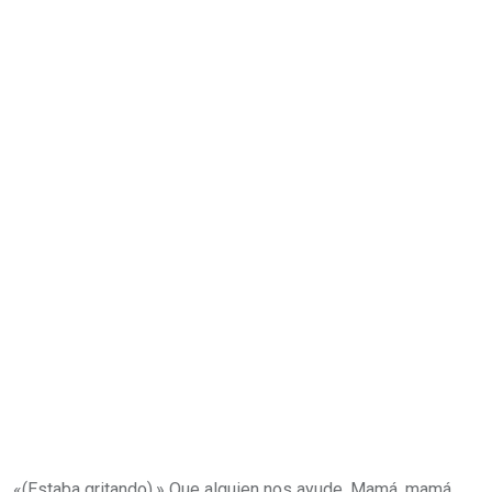
«(Estaba gritando).» Que alguien nos ayude. Mamá, mamá,