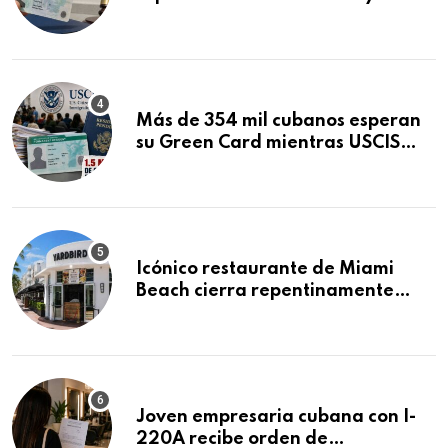
obtuvo en 20 días tras Writ of
Mandamus
Más de 354 mil cubanos esperan
su Green Card mientras USCIS
acumula 1.5 millones de
residencias pendientes
Icónico restaurante de Miami
Beach cierra repentinamente
después de 15 años en South
Beach
Joven empresaria cubana con I-
220A recibe orden de