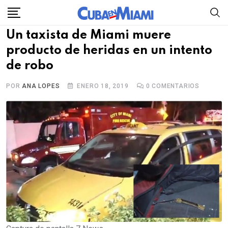
Skip
to
Un taxista de Miami muere
content
producto de heridas en un intento
de robo
POR
ANA LOPES
ENERO 18, 2019
0
COMENTARIOS