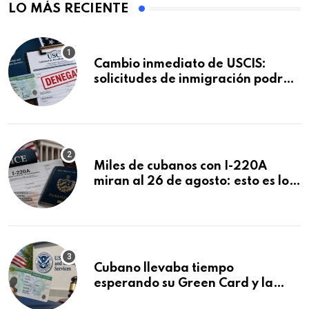
LO MÁS RECIENTE
Cambio inmediato de USCIS:
solicitudes de inmigración podrán
ser negadas sin previo aviso
Miles de cubanos con I-220A
miran al 26 de agosto: esto es lo
que podría decidirse en una
audiencia clave
Cubano llevaba tiempo
esperando su Green Card y la
obtuvo en 20 días tras Writ of