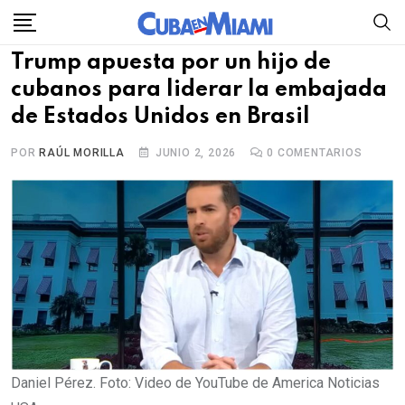
Skip
to
Trump apuesta por un hijo de
content
cubanos para liderar la embajada
de Estados Unidos en Brasil
POR
RAÚL MORILLA
JUNIO 2, 2026
0
COMENTARIOS
Daniel Pérez. Foto: Video de YouTube de America Noticias