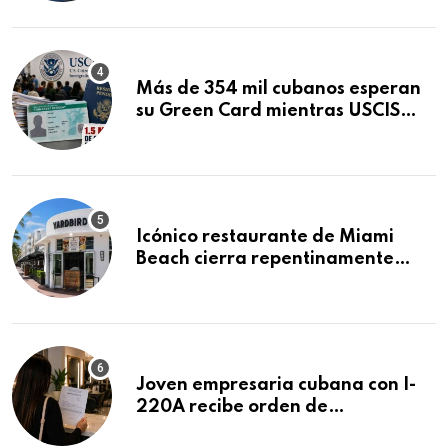
Mandamus
Más de 354 mil cubanos esperan
su Green Card mientras USCIS
acumula 1.5 millones de
residencias pendientes
Icónico restaurante de Miami
Beach cierra repentinamente
después de 15 años en South
Beach
Joven empresaria cubana con I-
220A recibe orden de
deportación: “Todavía no me