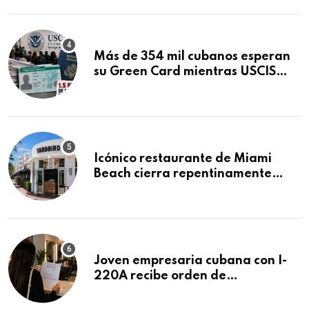
Mandamus
Más de 354 mil cubanos esperan
su Green Card mientras USCIS
acumula 1.5 millones de
residencias pendientes
Icónico restaurante de Miami
Beach cierra repentinamente
después de 15 años en South
Beach
Joven empresaria cubana con I-
220A recibe orden de
deportación: “Todavía no me
puedo creer esta noticia”