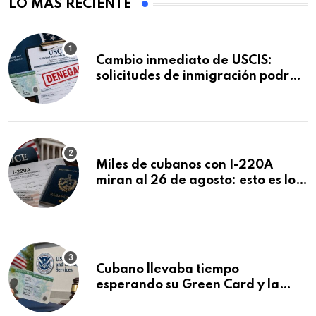
LO MÁS RECIENTE
Cambio inmediato de USCIS:
solicitudes de inmigración podrán
ser negadas sin previo aviso
Miles de cubanos con I-220A
miran al 26 de agosto: esto es lo
que podría decidirse en una
audiencia clave
Cubano llevaba tiempo
esperando su Green Card y la
obtuvo en 20 días tras Writ of