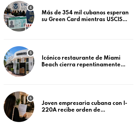
Más de 354 mil cubanos esperan
su Green Card mientras USCIS
acumula 1.5 millones de
residencias pendientes
Icónico restaurante de Miami
Beach cierra repentinamente
después de 15 años en South
Beach
Joven empresaria cubana con I-
220A recibe orden de
deportación: “Todavía no me
puedo creer esta noticia”