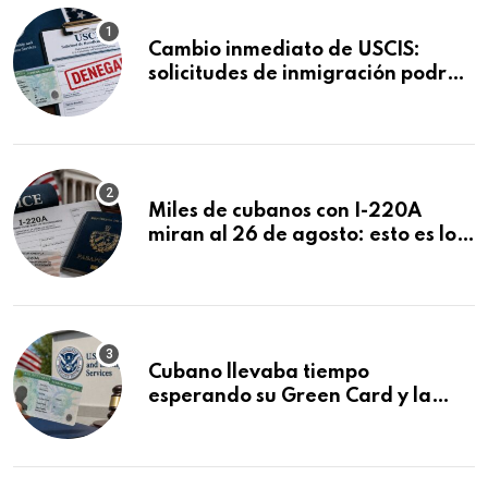
Cambio inmediato de USCIS:
solicitudes de inmigración podrán
ser negadas sin previo aviso
Miles de cubanos con I-220A
miran al 26 de agosto: esto es lo
que podría decidirse en una
audiencia clave
Cubano llevaba tiempo
esperando su Green Card y la
obtuvo en 20 días tras Writ of
Mandamus