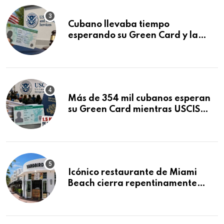
Cubano llevaba tiempo
esperando su Green Card y la
obtuvo en 20 días tras Writ of
Mandamus
Más de 354 mil cubanos esperan
su Green Card mientras USCIS
acumula 1.5 millones de
residencias pendientes
Icónico restaurante de Miami
Beach cierra repentinamente
después de 15 años en South
Beach