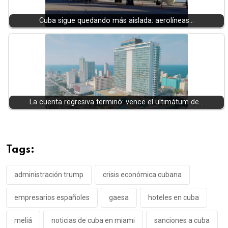
Cuba sigue quedando más aislada: aerolíneas…
La cuenta regresiva terminó: vence el ultimátum de…
Tags:
administración trump
crisis económica cubana
empresarios españoles
gaesa
hoteles en cuba
meliá
noticias de cuba en miami
sanciones a cuba