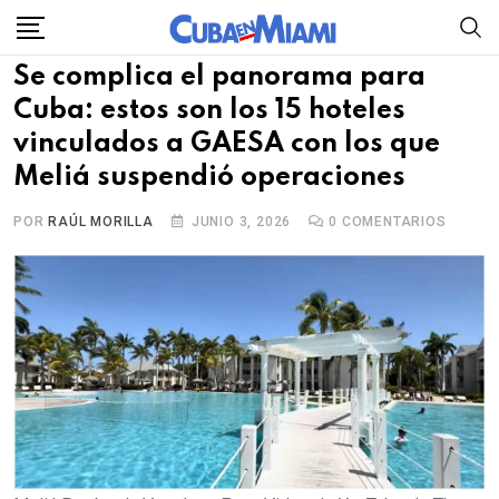
Skip
to
Se complica el panorama para
content
Cuba: estos son los 15 hoteles
vinculados a GAESA con los que
Meliá suspendió operaciones
POR
RAÚL MORILLA
JUNIO 3, 2026
0
COMENTARIOS