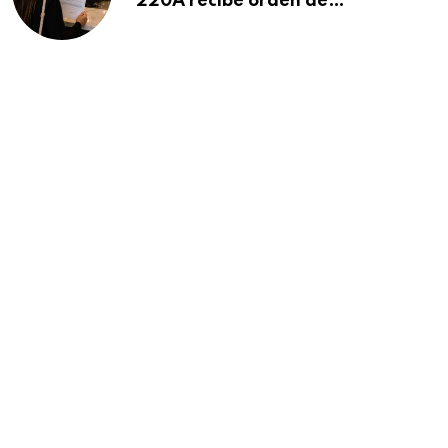
220A recibe orden de
deportación: “Todavía no me
puedo creer esta noticia”