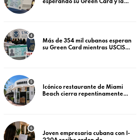
esperando su Green Card y la
obtuvo en 20 días tras Writ of
Mandamus
Más de 354 mil cubanos esperan
su Green Card mientras USCIS
acumula 1.5 millones de
residencias pendientes
Icónico restaurante de Miami
Beach cierra repentinamente
después de 15 años en South
Beach
Joven empresaria cubana con I-