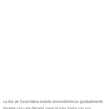
La tez de Sosa había estado encendiéndose gradualmente
durante casi una década, parecía más ligera con sus