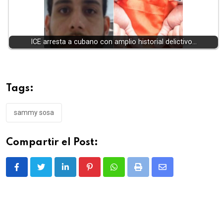
ICE arresta a cubano con amplio historial delictivo…
Tags:
sammy sosa
Compartir el Post:
LinkedIn
Pinterest
Whatsapp
Print
Share
via
Email