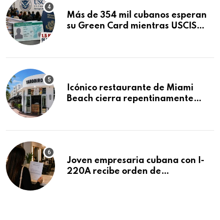
Más de 354 mil cubanos esperan
su Green Card mientras USCIS
acumula 1.5 millones de
residencias pendientes
Icónico restaurante de Miami
Beach cierra repentinamente
después de 15 años en South
Beach
Joven empresaria cubana con I-
220A recibe orden de
deportación: “Todavía no me
puedo creer esta noticia”