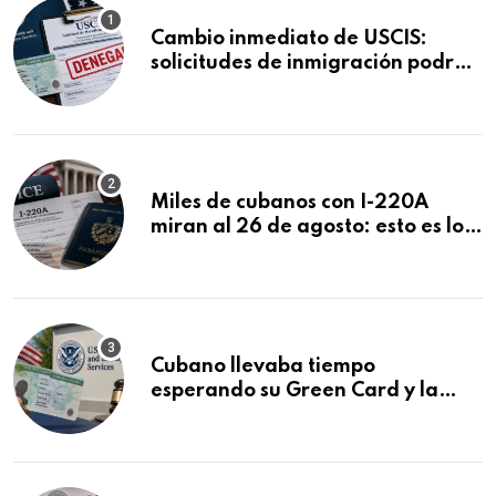
Cambio inmediato de USCIS:
solicitudes de inmigración podrán
ser negadas sin previo aviso
Miles de cubanos con I-220A
miran al 26 de agosto: esto es lo
que podría decidirse en una
audiencia clave
Cubano llevaba tiempo
esperando su Green Card y la
obtuvo en 20 días tras Writ of
Mandamus