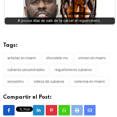
A pocos días de salir de la cárcel el reguetonero…
Tags:
artistas en miami
chocolate mc
crimen en miami
cubanos secuestrados
reguetoneros cubanos
secuestro
videos de cubanos
violencia en miami
Compartir el Post:
LinkedIn
Pinterest
Whatsapp
Print
Share