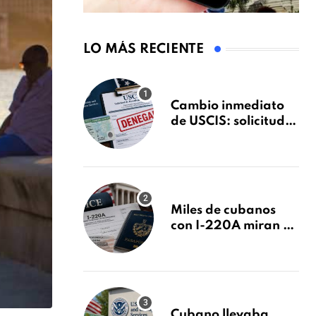
LO MÁS RECIENTE
Cambio inmediato
de USCIS: solicitudes
de inmigración
podrán ser negadas
sin previo aviso
Miles de cubanos
con I-220A miran al
26 de agosto: esto es
lo que podría
decidirse en una
audiencia clave
Cubano llevaba