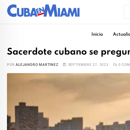
Skip
to
content
Inicio
Actuali
Sacerdote cubano se pregun
POR
ALEJANDRO MARTINEZ
SEPTIEMBRE 27, 2023
0
COM