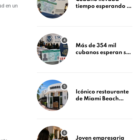
tad en un
tiempo esperando su
Green Card y la
obtuvo en 20 días
tras Writ of
Mandamus
Más de 354 mil
cubanos esperan su
Green Card mientras
USCIS acumula 1.5
millones de
residencias
pendientes
Icónico restaurante
de Miami Beach
cierra
repentinamente
después de 15 años
en South Beach
Joven empresaria