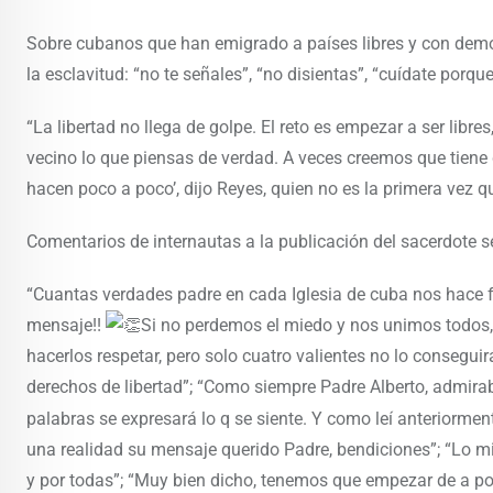
Sobre cubanos que han emigrado a países libres y con demo
la esclavitud: “no te señales”, “no disientas”, “cuídate porq
“La libertad no llega de golpe. El reto es empezar a ser lib
vecino lo que piensas de verdad. A veces creemos que tiene 
hacen poco a poco’, dijo Reyes, quien no es la primera vez qu
Comentarios de internautas a la publicación del sacerdote se
“Cuantas verdades padre en cada Iglesia de cuba nos hace 
mensaje!!
Si no perdemos el miedo y nos unimos todo
hacerlos respetar, pero solo cuatro valientes no lo consegu
derechos de libertad”; “Como siempre Padre Alberto, admira
palabras se expresará lo q se siente. Y como leí anterio
una realidad su mensaje querido Padre, bendiciones”; “Lo 
y por todas”; “Muy bien dicho, tenemos que empezar de a p