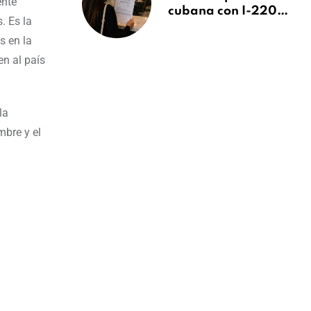
ente
cubana con I-220A
. Es la
recibe orden de
s en la
deportación:
“Todavía no me
en al país
puedo creer esta
noticia”
la
mbre y el