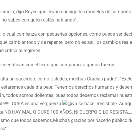
cracia, dijo Reyes que llevan consigo los modelos de comport
ue no sabes con quién estás hablando”.
res, lo cual comienza con pequeñas opciones, como puede ser decir
que cambiar todo y de repente, pero no es así, los cambios reale
e critica al régimen.
 identifican con el texto que compartió, algunos fueron:
falta un sacerdote como Ustedes, muchas Gracias padre”; “Exel
s, estaremos cada día peor. Tenemos derechos humanos y debe
irán, todos somos dolientes, pues todos debemos reclamar nuest
ble!!!!! CUBA es una vergüenza
ya se hace irresistible. Aunq
rmente NO HAY MAL Q DURE 100 AÑOS, NI CUERPO Q LO RESISTA……
mismo que todos sabemos.Muchas gracias por hacerlo público d
oco”