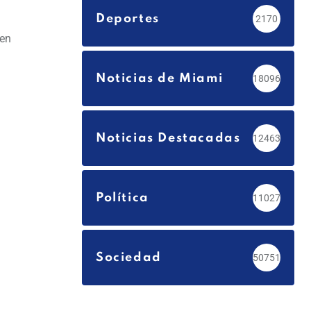
Deportes
2170
 en
Noticias de Miami
18096
Noticias Destacadas
12463
Política
11027
Sociedad
50751