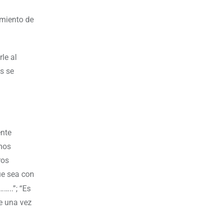
amiento de
le al
s se
ente
mos
ros
ue sea con
…..”; “Es
e una vez