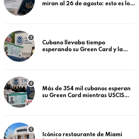
miran al 26 de agosto: esto es lo
que podría decidirse en una
audiencia clave
Cubano llevaba tiempo
esperando su Green Card y la
obtuvo en 20 días tras Writ of
Mandamus
Más de 354 mil cubanos esperan
su Green Card mientras USCIS
acumula 1.5 millones de
residencias pendientes
Icónico restaurante de Miami