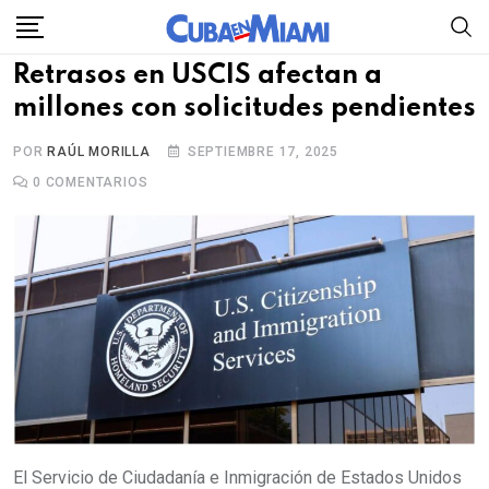
Skip
to
Retrasos en USCIS afectan a
content
millones con solicitudes pendientes
POR
RAÚL MORILLA
SEPTIEMBRE 17, 2025
0
COMENTARIOS
El Servicio de Ciudadanía e Inmigración de Estados Unidos