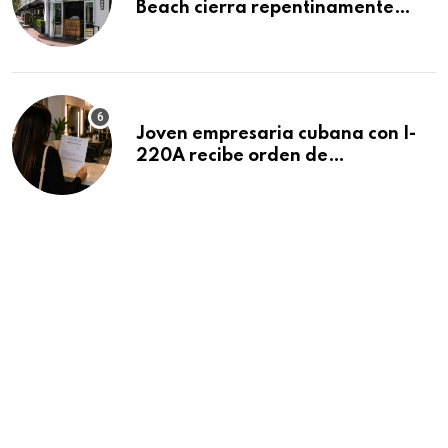
Beach cierra repentinamente
después de 15 años en South
Beach
Joven empresaria cubana con I-
220A recibe orden de
deportación: “Todavía no me
puedo creer esta noticia”