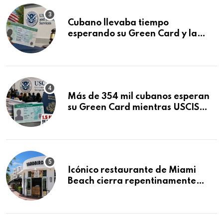
Cubano llevaba tiempo
esperando su Green Card y la
obtuvo en 20 días tras Writ of
Mandamus
Más de 354 mil cubanos esperan
su Green Card mientras USCIS
acumula 1.5 millones de
residencias pendientes
Icónico restaurante de Miami
Beach cierra repentinamente
después de 15 años en South
Beach