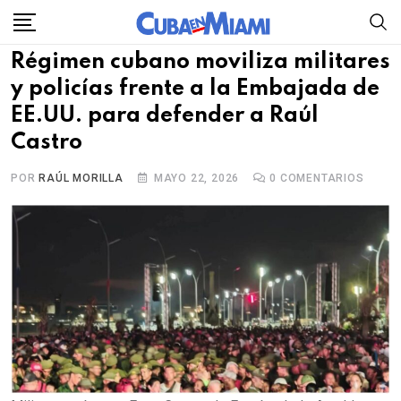
Skip
to
Régimen cubano moviliza militares
content
y policías frente a la Embajada de
EE.UU. para defender a Raúl
Castro
POR
RAÚL MORILLA
MAYO 22, 2026
0
COMENTARIOS