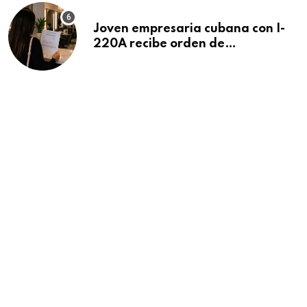
Joven empresaria cubana con I-
220A recibe orden de
deportación: “Todavía no me
puedo creer esta noticia”