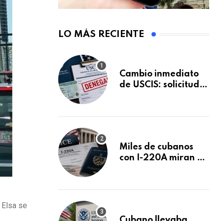
LO MÁS RECIENTE
Cambio inmediato
de USCIS: solicitudes
de inmigración
podrán ser negadas
sin previo aviso
Miles de cubanos
con I-220A miran al
26 de agosto: esto
es lo que podría
decidirse en una
audiencia clave
 Elsa se
Cubano llevaba