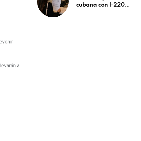
cubana con I-220A
recibe orden de
deportación:
“Todavía no me
puedo creer esta
noticia”
evenir
levarán a