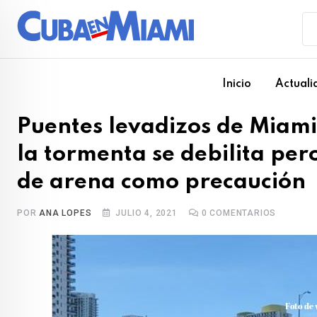
Skip
to
content
Inicio
Actuali
Puentes levadizos de Miam
la tormenta se debilita per
de arena como precaución
POR
ANA LOPES
JULIO 4, 2021
0
COMENTARIOS