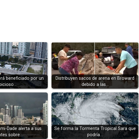
rá beneficiado por un
Distribuyen sacos de arena en Broward
icioso…
debido a las…
i-Dade alerta a sus
Se forma la Tormenta Tropical Sara que
ntes sobre…
podría…