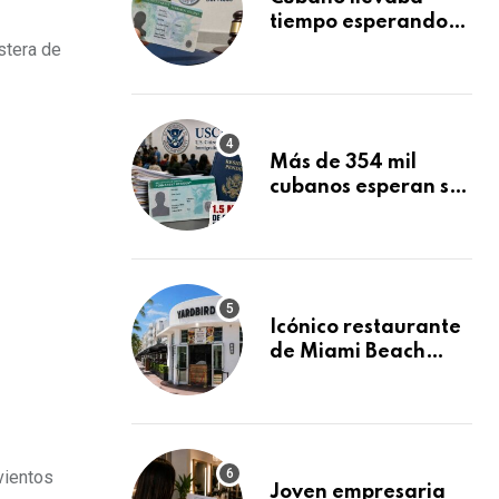
tiempo esperando
su Green Card y la
stera de
obtuvo en 20 días
tras Writ of
Mandamus
Más de 354 mil
cubanos esperan su
Green Card
mientras USCIS
acumula 1.5 millones
de residencias
pendientes
Icónico restaurante
de Miami Beach
cierra
repentinamente
después de 15 años
en South Beach
vientos
Joven empresaria