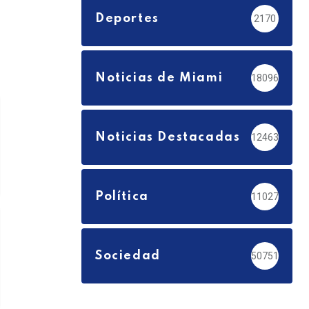
Deportes
2170
Noticias de Miami
18096
Noticias Destacadas
12463
Política
11027
Sociedad
50751