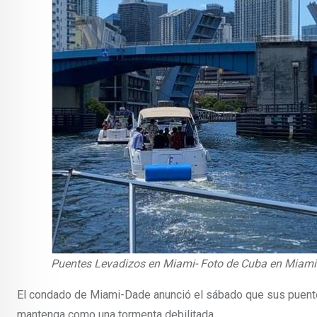
Puentes Levadizos en Miami- Foto de Cuba en Miami
El condado de Miami-Dade anunció el sábado que sus puente
mantenga como una tormenta debilitada.