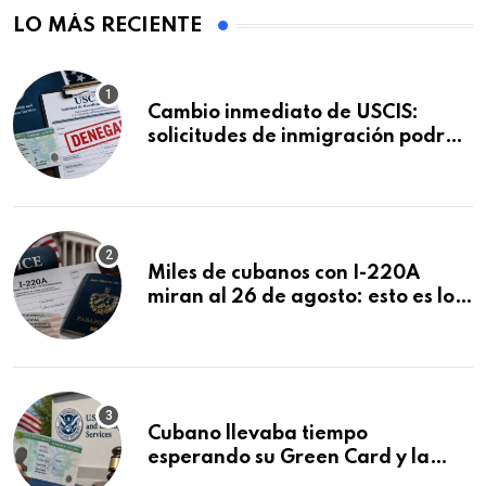
LO MÁS RECIENTE
Cambio inmediato de USCIS:
solicitudes de inmigración podrán
ser negadas sin previo aviso
Miles de cubanos con I-220A
miran al 26 de agosto: esto es lo
que podría decidirse en una
audiencia clave
Cubano llevaba tiempo
esperando su Green Card y la
obtuvo en 20 días tras Writ of