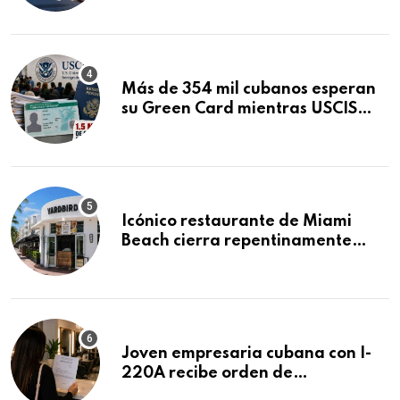
Mandamus
Más de 354 mil cubanos esperan
su Green Card mientras USCIS
acumula 1.5 millones de
residencias pendientes
Icónico restaurante de Miami
Beach cierra repentinamente
después de 15 años en South
Beach
Joven empresaria cubana con I-
220A recibe orden de
deportación: “Todavía no me