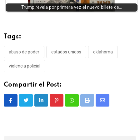
Trump revela por primera vez el nuevo billete de…
Tags:
abuso de poder
estados unidos
oklahoma
violencia policial
Compartir el Post:
LinkedIn
Pinterest
Whatsapp
Print
Share
via
Email