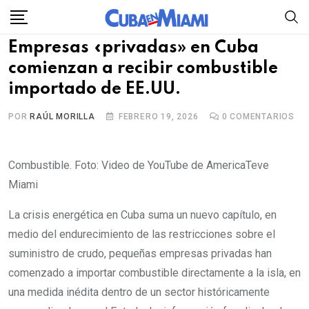
Skip
to
Empresas «privadas» en Cuba
content
comienzan a recibir combustible
importado de EE.UU.
POR
RAÚL MORILLA
FEBRERO 19, 2026
0
COMENTARIOS
Combustible. Foto: Video de YouTube de AmericaTeve
Miami
La crisis energética en Cuba suma un nuevo capítulo, en
medio del endurecimiento de las restricciones sobre el
suministro de crudo, pequeñas empresas privadas han
comenzado a importar combustible directamente a la isla, en
una medida inédita dentro de un sector históricamente