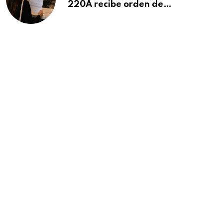
220A recibe orden de
deportación: “Todavía no me
puedo creer esta noticia”