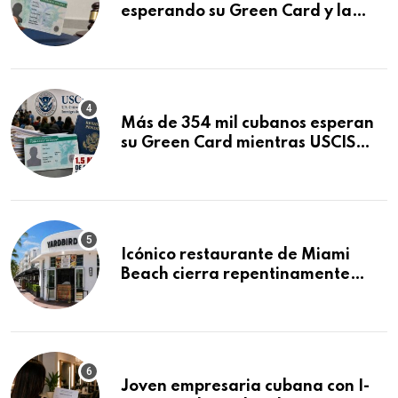
esperando su Green Card y la
obtuvo en 20 días tras Writ of
Mandamus
Más de 354 mil cubanos esperan
su Green Card mientras USCIS
acumula 1.5 millones de
residencias pendientes
Icónico restaurante de Miami
Beach cierra repentinamente
después de 15 años en South
Beach
Joven empresaria cubana con I-